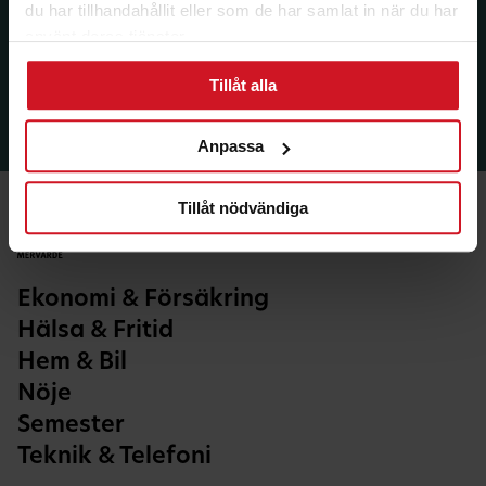
du har tillhandahållit eller som de har samlat in när du har
använt deras tjänster.
Tillåt alla
Anpassa
Tillåt nödvändiga
Ekonomi & Försäkring
Hälsa & Fritid
Hem & Bil
Nöje
Semester
Teknik & Telefoni