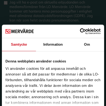
Jag vill ha e-post om aktuella erbjudanden och
medlemsförmåner från LO Mervärde. LO Mervärde
kommer att hantera mina personuppgifter i enlighet
med allmänna dataskyddsförordningen (GDPR). Jag
kan när som helst avsluta prenumerationen.
Samtycke
Information
Om
Denna webbplats använder cookies
Vi använder cookies för att anpassa innehåll och
annonser så att det passar för medlemmar i de olika LO-
förbunden, tillhandahålla funktioner för sociala medier och
analysera vår trafik. Vi delar även information om din
användning av vår webbplats med våra partners inom
sociala medier, annonsering och analys. Dessa kan i sin
tur kombinera informationen med annan information som