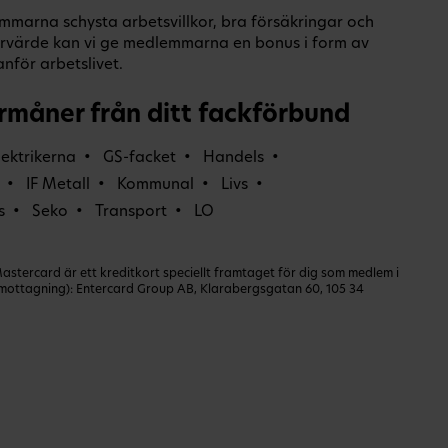
mmarna schysta arbetsvillkor, bra försäkringar och
rvärde kan vi ge medlemmarna en bonus i form av
nför arbetslivet.
rmåner från ditt fackförbund
lektrikerna
GS-facket
Handels
IF Metall
Kommunal
Livs
s
Seko
Transport
LO
ercard är ett kreditkort speciellt framtaget för dig som medlem i
dmottagning): Entercard Group AB, Klarabergsgatan 60, 105 34