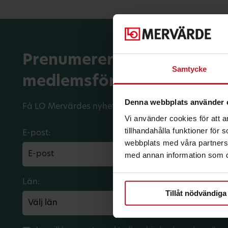
Prenumerera på dina
Samtycke
medlemsförmåner.
Denna webbplats använder 
Få LO Mervärdes nyhetsbrev varje månad till din in
Vi använder cookies för att 
tillhandahålla funktioner för
E-post:
webbplats med våra partners 
med annan information som du 
Län:
Förbund:
Tillåt nödvändiga