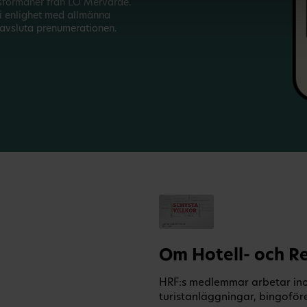
sförmåner från LO Mervärde.
i enlighet med allmänna
avsluta prenumerationen.
Om Hotell- och R
HRF:s medlemmar arbetar inom 
turistanläggningar, bingoför