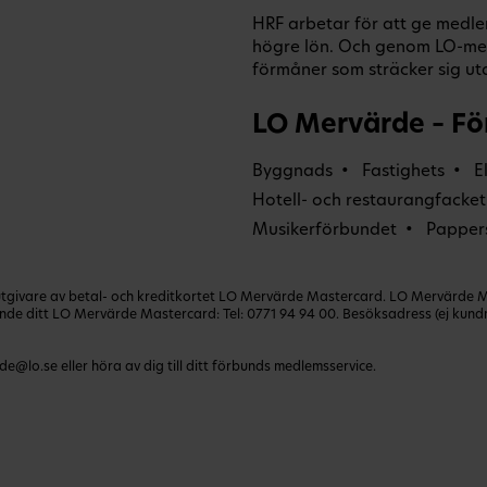
HRF arbetar för att ge medle
högre lön. Och genom LO-me
förmåner som sträcker sig uta
LO Mervärde – Fö
Byggnads
Fastighets
E
Hotell- och restaurangfacket
Musikerförbundet
Papper
ivare av betal- och kreditkortet LO Mervärde Mastercard. LO Mervärde Mast
lande ditt LO Mervärde Mastercard: Tel:
0771 94 94 00
. Besöksadress (ej kun
de@lo.se
eller höra av dig till ditt förbunds medlemsservice.