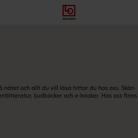
Gå
Logga
Hoppa
till
in
till
meny
innehåll
ätet och allt du vill läsa hittar du hos oss. Skön- 
ntlitteratur, ljudböcker och e-böcker. Hos oss finns