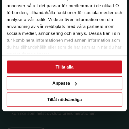
medlemsförmåner.
annonser så att det passar för medlemmar i de olika LO-
förbunden, tillhandahålla funktioner för sociala medier och
Få LO Mervärdes nyhetsbrev varje
analysera vår trafik. Vi delar även information om din
månad till din inkorg.
användning av vår webbplats med våra partners inom
sociala medier, annonsering och analys. Dessa kan i sin
E-post:
tur kombinera informationen med annan information som
du har tillhandahållit eller som de har samlat in när du har
använt deras tjänster.
Län:
Förbund:
Tillåt alla
Anpassa
Jag vill ha e-post om aktuella erbjudanden och
medlemsförmåner från LO Mervärde. LO Mervärde
Tillåt nödvändiga
kommer att hantera mina personuppgifter i enlighet
med allmänna dataskyddsförordningen (GDPR). Jag
kan när som helst avsluta prenumerationen.