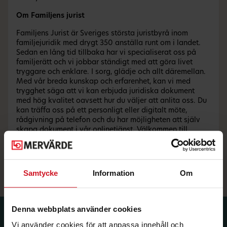
Om Familjens jurist
Familjens Jurist är Sveriges största juristbyrå inom
familjejuridik med drygt 350 anställa runt om i landet.
Sedan en lång tid tillbaka har vi specialiserat oss på
familjerätt och vi jobbar ständigt med att göra livet
tryggare och enklare. I sorg, glädje och allt däremellan.
Med vår breda kunskap och erfarenhet, kan vi med
trygghet säga att vi kan erbjuda juridiska dokument
med hög kvalitet oavsett hur du väljer att anlita oss. Du
kan träffa oss på ett personligt eller digitalt möte,
rådgivning på telefon och du har möjligheten att själv
skapa dokument i vår onlinetjänst. Välkommen till
Familjens Jurist!
familjensjurist.se
Samtycke
Information
Om
Denna webbplats använder cookies
Prenumerera på dina
Vi använder cookies för att anpassa innehåll och