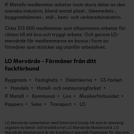
IF Metalls medlemmar arbetar inom stora delar av den
svenska industrin, bland annat plast-, läkemedels-,
byggnadsämnes-, stål-, kemi- och verkstadsindustrin.
Cirka 313 000 medlemmar som tillsammans arbetar för
rätten till ett bra och tryggt arbete. Och genom LO-
mervärde får medlemmarna en bonus i form av
förmåner som sträcker sig utanför arbetslivet.
LO Mervärde – Förmåner från ditt
fackförbund
Byggnads
Fastighets
Elektrikerna
GS-facket
Handels
Hotell- och restaurangfacket
IF Metall
Kommunal
Livs
Musikerförbundet
Pappers
Seko
Transport
LO
LO Mervärde samarbetar med Entercard Group AB som är ansvarig
utgivare av betal- och kreditkortet LO Mervärde Mastercard. LO
Mervärde Mastercard är ett kreditkort speciellt framtaget för dig som