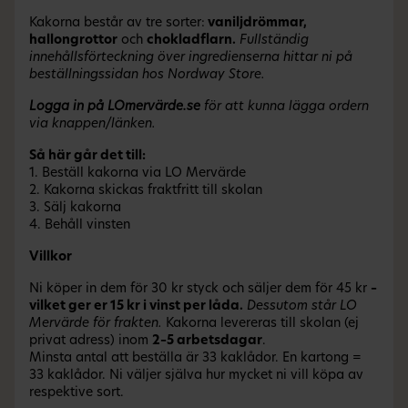
Kakorna består av tre sorter:
vaniljdrömmar,
hallongrottor
och
chokladflarn.
Fullständig
innehållsförteckning över ingredienserna hittar ni på
beställningssidan hos Nordway Store.
Logga in på LOmervärde.se
för att kunna lägga ordern
via knappen/länken.
Så här går det till:
1. Beställ kakorna via LO Mervärde
2. Kakorna skickas fraktfritt till skolan
3. Sälj kakorna
4. Behåll vinsten
Villkor
Ni köper in dem för 30 kr styck och säljer dem för 45 kr
–
vilket ger er 15 kr i vinst per låda.
Dessutom står LO
Mervärde för frakten.
Kakorna levereras till skolan (ej
privat adress) inom
2–5 arbetsdagar
.
Minsta antal att beställa är 33 kaklådor. En kartong =
33 kaklådor. Ni väljer själva hur mycket ni vill köpa av
respektive sort.