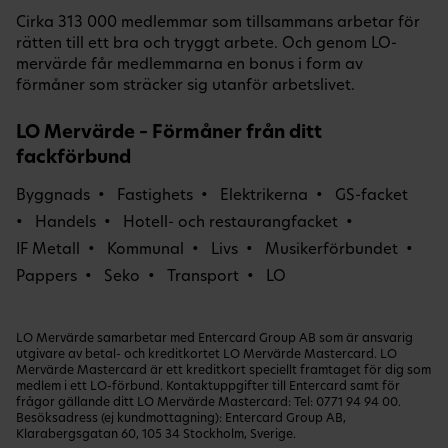
Cirka 313 000 medlemmar som tillsammans arbetar för
rätten till ett bra och tryggt arbete. Och genom LO-
mervärde får medlemmarna en bonus i form av
förmåner som sträcker sig utanför arbetslivet.
LO Mervärde – Förmåner från ditt
fackförbund
Byggnads
Fastighets
Elektrikerna
GS-facket
Handels
Hotell- och restaurangfacket
IF Metall
Kommunal
Livs
Musikerförbundet
Pappers
Seko
Transport
LO
LO Mervärde samarbetar med Entercard Group AB som är ansvarig
utgivare av betal- och kreditkortet LO Mervärde Mastercard. LO
Mervärde Mastercard är ett kreditkort speciellt framtaget för dig som
medlem i ett LO-förbund. Kontaktuppgifter till Entercard samt för
frågor gällande ditt LO Mervärde Mastercard: Tel:
0771 94 94 00
.
Besöksadress (ej kundmottagning): Entercard Group AB,
Klarabergsgatan 60, 105 34 Stockholm, Sverige.