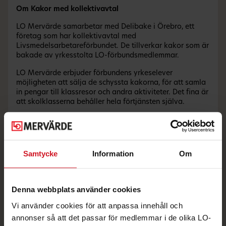
Om Kakor med kollektivavtal
LO Mervärde samarbetar med Delibake i Örebro, ett
företag som har kollektivavtal med
Livsmedelsarbetareförbundet. De tillverkar kakor som är
bakade av yrkesstolta LO-förbundsmedlemmar.
LO Mervärde erbjuder förbundens yrkeselever
möjligheten att sälja de schyssta kakorna, för att samla
in pengar till klassresor och andra aktiviteter. Det fina är
att skolklasserna behåller hela förtjänsten själva.
Även LO-förbunden och våra närstående organisationer
kan beställa kakor till kongresser, familjedagar och
andra event. Det blir ett gott sätt att lyfta fram
medlemsnyttan och stötta gemenskapen.
Samtycke
Information
Om
Denna webbplats använder cookies
Andra erbjudanden du kanske gillar
Vi använder cookies för att anpassa innehåll och
annonser så att det passar för medlemmar i de olika LO-