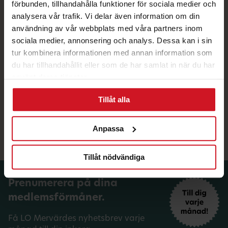
förbunden, tillhandahålla funktioner för sociala medier och
analysera vår trafik. Vi delar även information om din
användning av vår webbplats med våra partners inom
sociala medier, annonsering och analys. Dessa kan i sin
tur kombinera informationen med annan information som
du har tillhandahållit eller som de har samlat in när du har
använt deras tjänster.
Köp kakor som ger
Tillåt alla
Mervärde – av
medlemmar, för
medlemmar!
Anpassa
Tillåt nödvändiga
Prenumerera på dina
medlemsförmåner.
Få LO Mervärdes nyhetsbrev varje