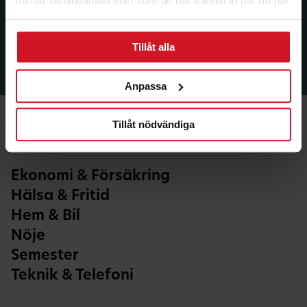
du har tillhandahållit eller som de har samlat in när du har
använt deras tjänster.
Tillåt alla
Anpassa
Tillåt nödvändiga
Ekonomi & Försäkring
Hälsa & Fritid
Hem & Bil
Nöje
Semester
Teknik & Telefoni