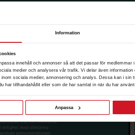
Information
korg.
cookies
anpassa innehåll och annonser så att det passar för medlemmar i
 sociala medier och analysera vår trafik. Vi delar även informatio
inom sociala medier, annonsering och analys. Dessa kan i sin 
har tillhandahållit eller som de har samlat in när du har använt 
Anpassa
sförmåner från LO Mervärde.
i enlighet med allmänna
avsluta prenumerationen.