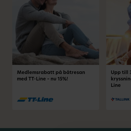
Medlemsrabatt på båtresan
Upp till
med TT-Line – nu 15%!
kryssnin
Line