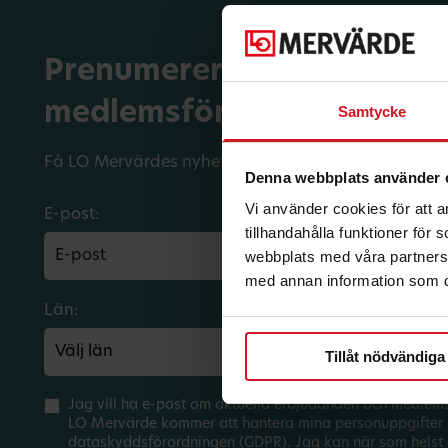
Prenumerera på dina
medlemsförmåner.
Samtycke
Få LO Mervärdes nyhetsbrev varje månad till din in
Denna webbplats använder 
Vi använder cookies för att 
E-post:
tillhandahålla funktioner för
webbplats med våra partners 
med annan information som du 
Län:
Förbund:
Tillåt nödvändiga
Jag vill ha e-post om aktuella erbjudanden och medlem
LO Mervärde kommer att hantera mina personuppgifter 
dataskyddsförordningen (GDPR). Jag kan när som helst 