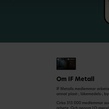
Om IF Metall
IF Metalls medlemmar arbetar
annat plast-, läkemedels-, by
Cirka 313 000 medlemmar som 
arbete. Och genom LO-mervä