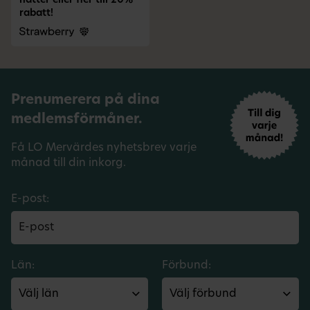
nätter eller fler till 20%
rabatt!
Prenumerera på dina
medlemsförmåner.
Få LO Mervärdes nyhetsbrev varje
månad till din inkorg.
E-post:
Län:
Förbund: