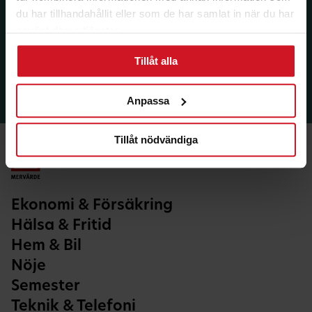
du har tillhandahållit eller som de har samlat in när du har
använt deras tjänster.
Tillåt alla
Anpassa
Tillåt nödvändiga
Ekonomi & Försäkring
Hälsa & Fritid
Hem & Bil
Nöje
Semester
Teknik & Telefoni