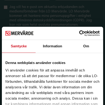
Jag vill ha e-post om aktuella erbjudanden och
medlemsförmåner från LO Mervärde. LO Mervärde
kommer att hantera mina personuppgifter i enlighet
med allmänna dataskyddsförordningen (GDPR). Jag
kan när som helst avsluta prenumerationen.
Samtycke
Information
Om
Denna webbplats använder cookies
Vi använder cookies för att anpassa innehåll och
annonser så att det passar för medlemmar i de olika LO-
förbunden, tillhandahålla funktioner för sociala medier och
analysera vår trafik. Vi delar även information om din
användning av vår webbplats med våra partners inom
sociala medier, annonsering och analys. Dessa kan i sin
tur kombinera informationen med annan information som