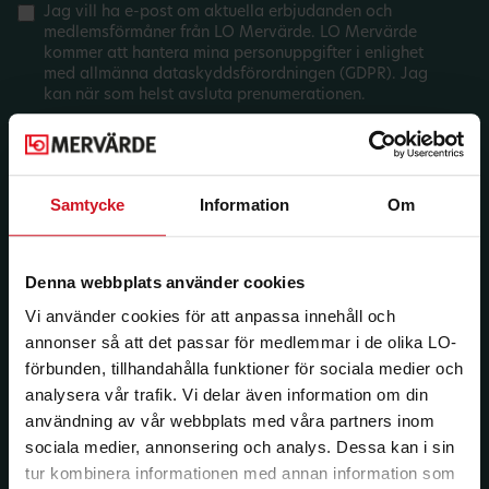
Jag vill ha e-post om aktuella erbjudanden och
medlemsförmåner från LO Mervärde. LO Mervärde
kommer att hantera mina personuppgifter i enlighet
med allmänna dataskyddsförordningen (GDPR). Jag
kan när som helst avsluta prenumerationen.
Samtycke
Information
Om
Denna webbplats använder cookies
Vi använder cookies för att anpassa innehåll och
annonser så att det passar för medlemmar i de olika LO-
förbunden, tillhandahålla funktioner för sociala medier och
analysera vår trafik. Vi delar även information om din
användning av vår webbplats med våra partners inom
sociala medier, annonsering och analys. Dessa kan i sin
tur kombinera informationen med annan information som