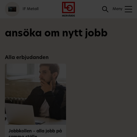
Gå
Logga
Hoppa
Sök
IF Metall
till
in
till
Meny
meny
innehåll
Sök
ansöka om nytt jobb
Alla erbjudanden
Jobbkollen – alla jobb på