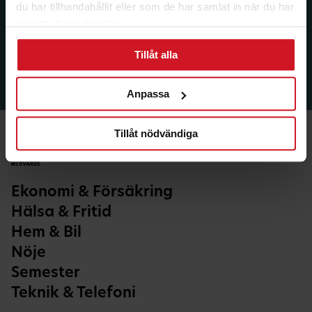
du har tillhandahållit eller som de har samlat in när du har
använt deras tjänster.
Tillåt alla
Anpassa
Tillåt nödvändiga
Ekonomi & Försäkring
Hälsa & Fritid
Hem & Bil
Nöje
Semester
Teknik & Telefoni