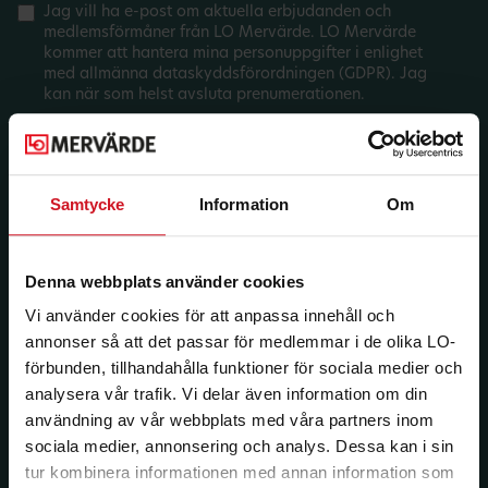
Jag vill ha e-post om aktuella erbjudanden och
medlemsförmåner från LO Mervärde. LO Mervärde
kommer att hantera mina personuppgifter i enlighet
med allmänna dataskyddsförordningen (GDPR). Jag
kan när som helst avsluta prenumerationen.
Samtycke
Information
Om
Denna webbplats använder cookies
Vi använder cookies för att anpassa innehåll och
annonser så att det passar för medlemmar i de olika LO-
förbunden, tillhandahålla funktioner för sociala medier och
analysera vår trafik. Vi delar även information om din
användning av vår webbplats med våra partners inom
sociala medier, annonsering och analys. Dessa kan i sin
tur kombinera informationen med annan information som