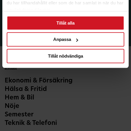
du har tillhandahållit eller som de har samlat in när du har
använt deras tjänster.
Tillåt alla
Anpassa
Tillåt nödvändiga
Ekonomi & Försäkring
Hälsa & Fritid
Hem & Bil
Nöje
Semester
Teknik & Telefoni