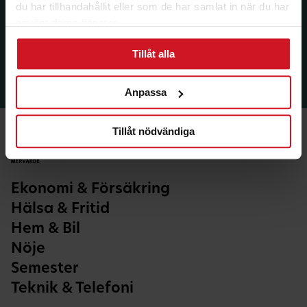
du har tillhandahållit eller som de har samlat in när du har
använt deras tjänster.
Tillåt alla
Anpassa
Tillåt nödvändiga
Ekonomi & Försäkring
Hälsa & Fritid
Hem & Bil
Nöje
Semester
Teknik & Telefoni