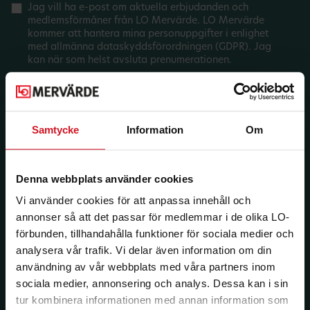
Jag vill ha e-post om aktuella erbjudanden och
medlemsförmåner från LO Mervärde. LO Mervärde
kommer att hantera mina personuppgifter i enlighet
med allmänna dataskyddsförordningen (GDPR). Jag
kan när som helst avsluta prenumerationen.
Samtycke
Information
Om
Denna webbplats använder cookies
Vi använder cookies för att anpassa innehåll och
annonser så att det passar för medlemmar i de olika LO-
förbunden, tillhandahålla funktioner för sociala medier och
analysera vår trafik. Vi delar även information om din
användning av vår webbplats med våra partners inom
sociala medier, annonsering och analys. Dessa kan i sin
tur kombinera informationen med annan information som