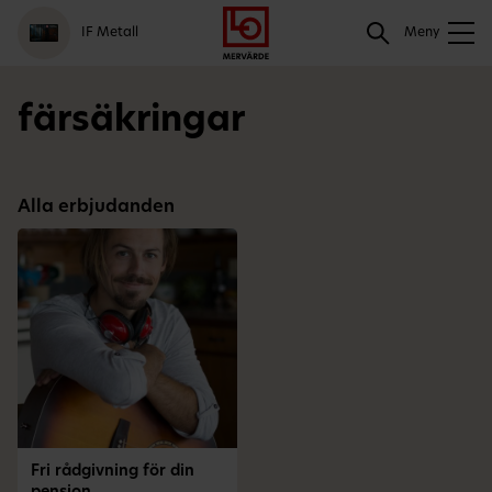
Gå
Logga
Hoppa
Sök
IF Metall
till
in
till
Meny
meny
innehåll
Sök
färsäkringar
Alla erbjudanden
Fri rådgivning för din