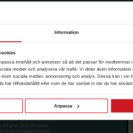
Information
korg.
cookies
anpassa innehåll och annonser så att det passar för medlemmar i
 sociala medier och analysera vår trafik. Vi delar även informatio
inom sociala medier, annonsering och analys. Dessa kan i sin 
har tillhandahållit eller som de har samlat in när du har använt 
Anpassa
sförmåner från LO Mervärde.
i enlighet med allmänna
avsluta prenumerationen.