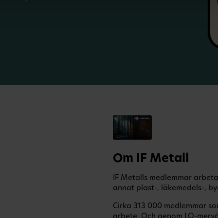
Om IF Metall
IF Metalls medlemmar arbetar
annat plast-, läkemedels-, by
Cirka 313 000 medlemmar som 
arbete. Och genom LO-mervä