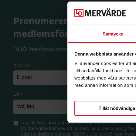
Prenumerera på dina
medlemsförmåner.
Samtycke
Få LO Mervärdes nyhetsbrev varje månad till din in
Denna webbplats använder 
Vi använder cookies för att 
E-post:
tillhandahålla funktioner för
webbplats med våra partners 
med annan information som du 
Län:
Förbund:
Tillåt nödvändiga
Jag vill ha e-post om aktuella erbjudanden och medlem
LO Mervärde kommer att hantera mina personuppgifter 
dataskyddsförordningen (GDPR). Jag kan när som helst 