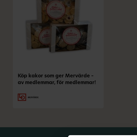
Köp kakor som ger Mervärde –
av medlemmar, för medlemmar!