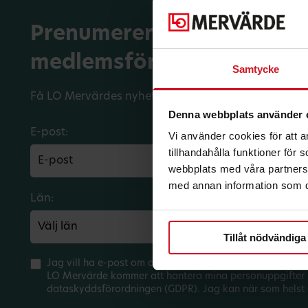
Prenumerera på dina
medlemsförmåner.
Samtycke
Få LO Mervärdes nyhetsbrev varje månad till din in
Denna webbplats använder 
E-post:
Vi använder cookies för att 
tillhandahålla funktioner för
webbplats med våra partners 
med annan information som du 
Län:
Förbund:
Tillåt nödvändiga
Jag vill ha e-post om aktuella erbjudanden och medlem
LO Mervärde kommer att hantera mina personuppgifter 
dataskyddsförordningen (GDPR). Jag kan när som helst 