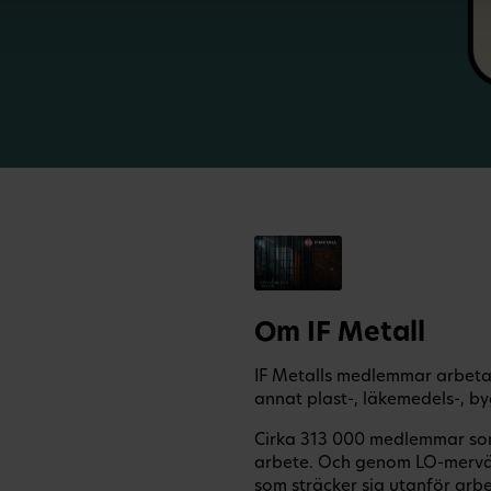
Om IF Metall
IF Metalls medlemmar arbetar
annat plast-, läkemedels-, by
Cirka 313 000 medlemmar som 
arbete. Och genom LO-mervä
som sträcker sig utanför arbet