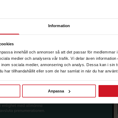
Information
korg.
cookies
anpassa innehåll och annonser så att det passar för medlemmar i
 sociala medier och analysera vår trafik. Vi delar även informatio
inom sociala medier, annonsering och analys. Dessa kan i sin 
har tillhandahållit eller som de har samlat in när du har använt 
Anpassa
sförmåner från LO Mervärde.
i enlighet med allmänna
avsluta prenumerationen.