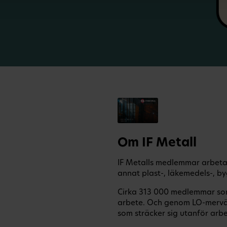
Om IF Metall
IF Metalls medlemmar arbetar
annat plast-, läkemedels-, by
Cirka 313 000 medlemmar som 
arbete. Och genom LO-mervä
som sträcker sig utanför arbet