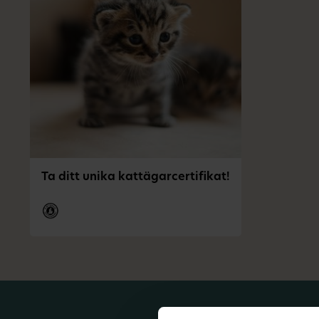
Ta ditt unika kattägarcertifikat!