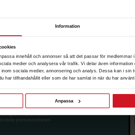
Information
korg.
cookies
anpassa innehåll och annonser så att det passar för medlemmar i
 sociala medier och analysera vår trafik. Vi delar även informatio
inom sociala medier, annonsering och analys. Dessa kan i sin 
har tillhandahållit eller som de har samlat in när du har använt 
Anpassa
sförmåner från LO Mervärde.
i enlighet med allmänna
avsluta prenumerationen.