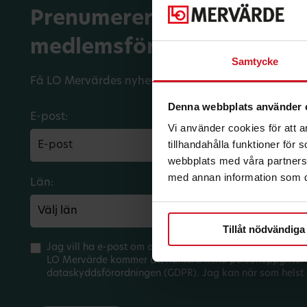
Prenumerera på dina
medlemsförmåner.
Samtycke
Få LO Mervärdes nyhetsbrev varje månad till din in
Denna webbplats använder 
E-post:
Vi använder cookies för att 
tillhandahålla funktioner för
webbplats med våra partners 
med annan information som du 
Län:
Förbund:
Tillåt nödvändiga
Jag vill ha e-post om aktuella erbjudanden och medlem
LO Mervärde kommer att hantera mina personuppgifter 
dataskyddsförordningen (GDPR). Jag kan när som helst 