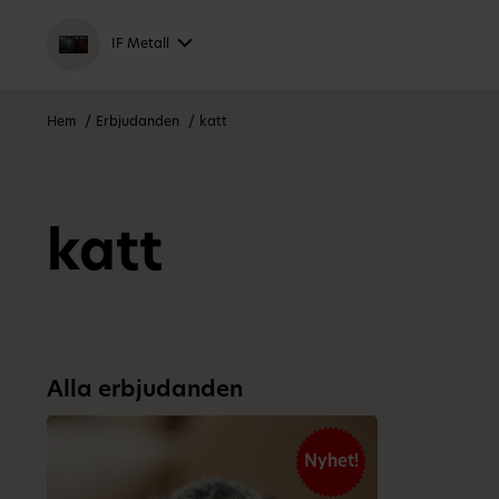
IF Metall
Hem
Erbjudanden
katt
katt
Alla erbjudanden
Nyhet!