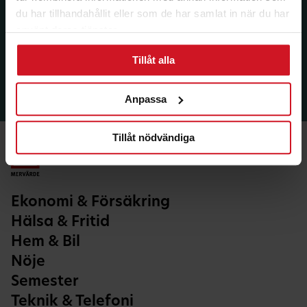
du har tillhandahållit eller som de har samlat in när du har
använt deras tjänster.
Tillåt alla
Anpassa
Tillåt nödvändiga
Ekonomi & Försäkring
Hälsa & Fritid
Hem & Bil
Nöje
Semester
Teknik & Telefoni