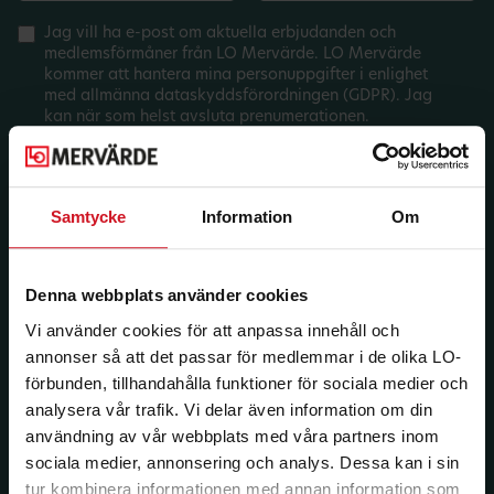
Jag vill ha e-post om aktuella erbjudanden och
medlemsförmåner från LO Mervärde. LO Mervärde
kommer att hantera mina personuppgifter i enlighet
med allmänna dataskyddsförordningen (GDPR). Jag
kan när som helst avsluta prenumerationen.
Samtycke
Information
Om
Denna webbplats använder cookies
Vi använder cookies för att anpassa innehåll och
annonser så att det passar för medlemmar i de olika LO-
förbunden, tillhandahålla funktioner för sociala medier och
analysera vår trafik. Vi delar även information om din
användning av vår webbplats med våra partners inom
sociala medier, annonsering och analys. Dessa kan i sin
tur kombinera informationen med annan information som