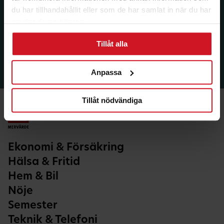
du har tillhandahållit eller som de har samlat in när du har
använt deras tjänster.
Tillåt alla
Anpassa
Tillåt nödvändiga
Ekonomi & Försäkring
Hälsa & Fritid
Hem & Bil
Nöje
Semester
Teknik & Telefoni