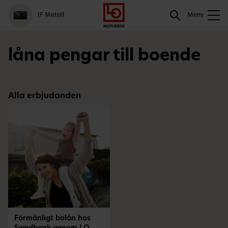
Gå
Logga
Hoppa
Sök
IF Metall
till
in
till
Meny
meny
innehåll
Sök
låna pengar till boende
Alla erbjudanden
Förmånligt bolån hos