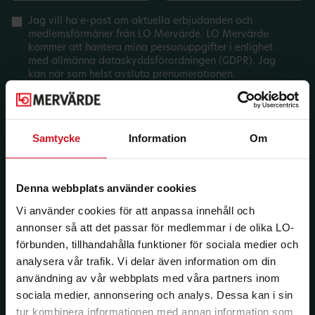
Jag vill ha e-post om aktuella erbjudanden och
medlemsförmåner från LO Mervärde. LO Mervärde
kommer att hantera mina personuppgifter i enlighet
med allmänna dataskyddsförordningen (GDPR). Jag
kan när som helst avsluta prenumerationen.
Samtycke
Information
Om
Denna webbplats använder cookies
Vi använder cookies för att anpassa innehåll och
annonser så att det passar för medlemmar i de olika LO-
förbunden, tillhandahålla funktioner för sociala medier och
analysera vår trafik. Vi delar även information om din
användning av vår webbplats med våra partners inom
sociala medier, annonsering och analys. Dessa kan i sin
tur kombinera informationen med annan information som