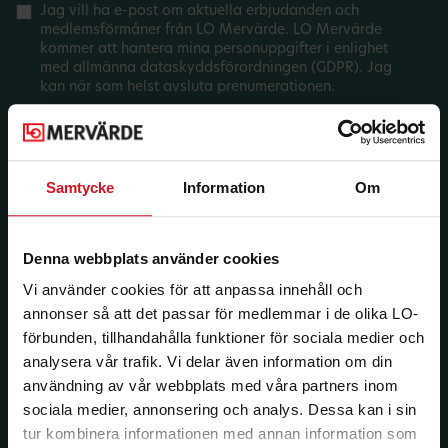
Jag vill ha e-post om aktuella erbjudanden och
medlemsförmåner från LO Mervärde. LO Mervärde
kommer att hantera mina personuppgifter i enlighet
med allmänna dataskyddsförordningen (GDPR). Jag
kan när som helst avsluta prenumerationen.
Samtycke
Information
Om
Denna webbplats använder cookies
Vi använder cookies för att anpassa innehåll och
annonser så att det passar för medlemmar i de olika LO-
förbunden, tillhandahålla funktioner för sociala medier och
analysera vår trafik. Vi delar även information om din
användning av vår webbplats med våra partners inom
sociala medier, annonsering och analys. Dessa kan i sin
tur kombinera informationen med annan information som