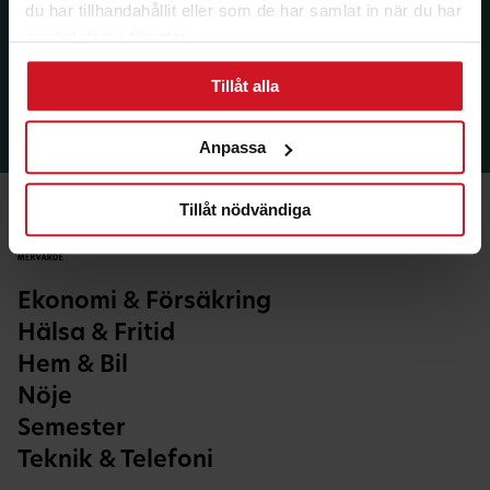
du har tillhandahållit eller som de har samlat in när du har
använt deras tjänster.
Tillåt alla
Anpassa
Tillåt nödvändiga
Ekonomi & Försäkring
Hälsa & Fritid
Hem & Bil
Nöje
Semester
Teknik & Telefoni