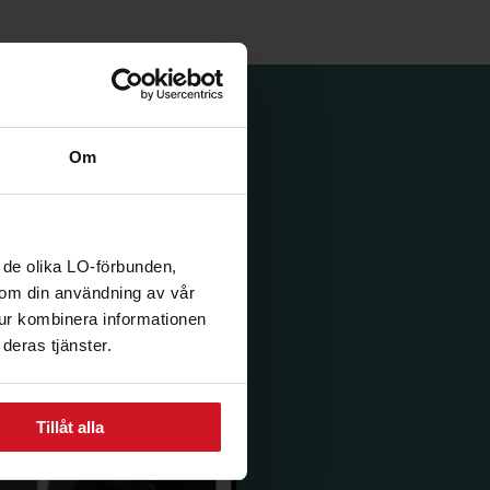
Om
 de olika LO-förbunden,
n om din användning av vår
tur kombinera informationen
deras tjänster.
Tillåt alla