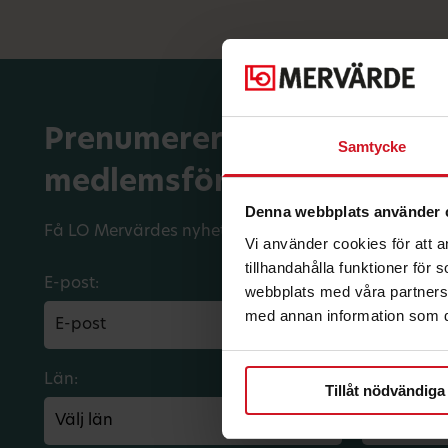
Prenumerera på dina
Samtycke
medlemsförmåner.
Denna webbplats använder 
Få LO Mervärdes nyhetsbrev varje månad till din in
Vi använder cookies för att 
tillhandahålla funktioner för
E-post:
webbplats med våra partners 
med annan information som du 
Län:
Förbund:
Tillåt nödvändiga