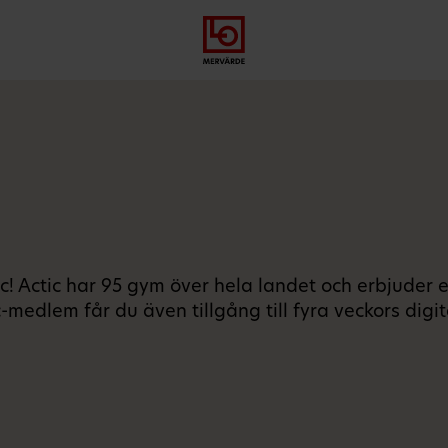
Gå
Logga
Hoppa
till
in
till
meny
innehåll
ic! Actic har 95 gym över hela landet och erbjuder 
-medlem får du även tillgång till fyra veckors dig