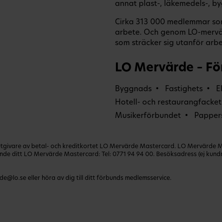
annat plast-, läkemedels-, by
Cirka 313 000 medlemmar som 
arbete. Och genom LO-mervä
som sträcker sig utanför arbet
LO Mervärde – Fö
Byggnads
Fastighets
E
Hotell- och restaurangfacket
Musikerförbundet
Papper
ivare av betal- och kreditkortet LO Mervärde Mastercard. LO Mervärde Mast
lande ditt LO Mervärde Mastercard: Tel:
0771 94 94 00
. Besöksadress (ej kun
de@lo.se
eller höra av dig till ditt förbunds medlemsservice.