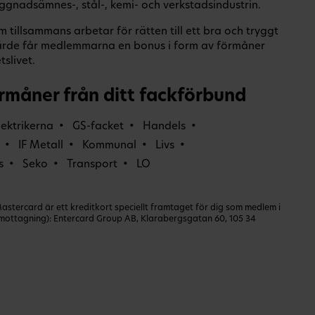
ggnadsämnes-, stål-, kemi- och verkstadsindustrin.
tillsammans arbetar för rätten till ett bra och tryggt
rde får medlemmarna en bonus i form av förmåner
slivet.
rmåner från ditt fackförbund
lektrikerna
GS-facket
Handels
IF Metall
Kommunal
Livs
s
Seko
Transport
LO
ercard är ett kreditkort speciellt framtaget för dig som medlem i
dmottagning): Entercard Group AB, Klarabergsgatan 60, 105 34