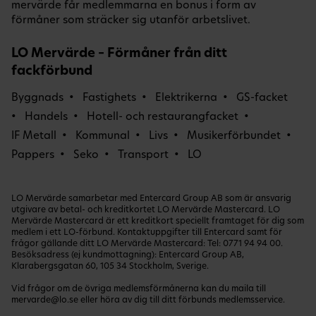
mervärde får medlemmarna en bonus i form av
förmåner som sträcker sig utanför arbetslivet.
LO Mervärde – Förmåner från ditt
fackförbund
Byggnads
Fastighets
Elektrikerna
GS-facket
Handels
Hotell- och restaurangfacket
IF Metall
Kommunal
Livs
Musikerförbundet
Pappers
Seko
Transport
LO
LO Mervärde samarbetar med Entercard Group AB som är ansvarig
utgivare av betal- och kreditkortet LO Mervärde Mastercard. LO
Mervärde Mastercard är ett kreditkort speciellt framtaget för dig som
medlem i ett LO-förbund. Kontaktuppgifter till Entercard samt för
frågor gällande ditt LO Mervärde Mastercard: Tel:
0771 94 94 00
.
Besöksadress (ej kundmottagning): Entercard Group AB,
Klarabergsgatan 60, 105 34 Stockholm, Sverige.
Vid frågor om de övriga medlemsförmånerna kan du maila till
mervarde@lo.se
eller höra av dig till ditt förbunds medlemsservice.