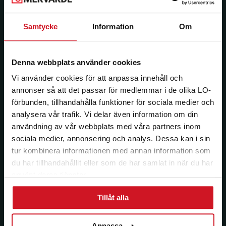
Samtycke
Information
Om
Län:
Förbund:
Denna webbplats använder cookies
Vi använder cookies för att anpassa innehåll och
annonser så att det passar för medlemmar i de olika LO-
Jag vill ha e-post om aktuella erbjudanden och
förbunden, tillhandahålla funktioner för sociala medier och
medlemsförmåner från LO Mervärde. LO Mervärde
analysera vår trafik. Vi delar även information om din
kommer att hantera mina personuppgifter i enlighet
med allmänna dataskyddsförordningen (GDPR). Jag
användning av vår webbplats med våra partners inom
kan när som helst avsluta prenumerationen.
sociala medier, annonsering och analys. Dessa kan i sin
tur kombinera informationen med annan information som
du har tillhandahållit eller som de har samlat in när du har
använt deras tjänster.
Tillåt alla
Anpassa