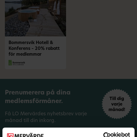
Bommersvik Hotell &
Konferens – 20% rabatt
för medlemmar
Prenumerera på dina
medlemsförmåner.
Få LO Mervärdes nyhetsbrev varje
månad till din inkorg.
E-post: