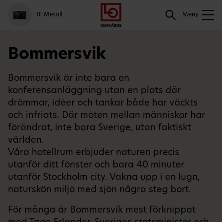
Gå
Logga
Hoppa
Sök
IF Metall
till
in
till
Meny
meny
innehåll
Sök
Bommersvik
Bommersvik är inte bara en
konferensanläggning utan en plats där
drömmar, idèer och tankar både har väckts
och infriats. Där möten mellan människor har
förändrat, inte bara Sverige, utan faktiskt
världen.
Våra hotellrum erbjuder naturen precis
utanför ditt fönster och bara 40 minuter
utanför Stockholm city. Vakna upp i en lugn,
naturskön miljö med sjön några steg bort.
För många är Bommersvik mest förknippat