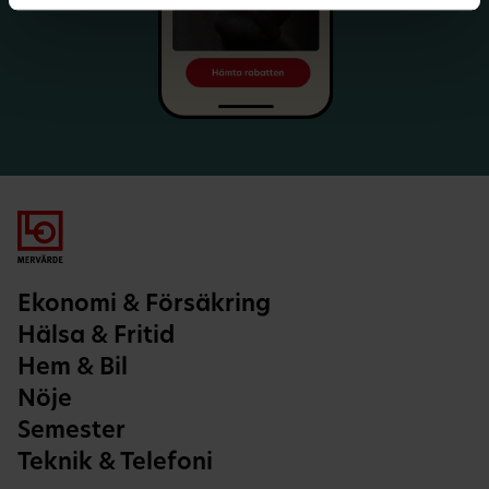
Ekonomi & Försäkring
Hälsa & Fritid
Hem & Bil
Nöje
Semester
Teknik & Telefoni