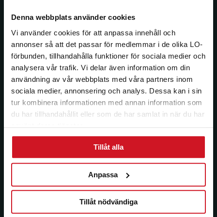
Jag vill ha e-post om aktuella erbjudanden och
medlemsförmåner från LO Mervärde. LO Mervärde
Denna webbplats använder cookies
kommer att hantera mina personuppgifter i enlighet
Vi använder cookies för att anpassa innehåll och
med allmänna dataskyddsförordningen (GDPR). Jag
annonser så att det passar för medlemmar i de olika LO-
kan när som helst avsluta prenumerationen.
förbunden, tillhandahålla funktioner för sociala medier och
analysera vår trafik. Vi delar även information om din
användning av vår webbplats med våra partners inom
sociala medier, annonsering och analys. Dessa kan i sin
tur kombinera informationen med annan information som
du har tillhandahållit eller som de har samlat in när du har
använt deras tjänster.
Tillåt alla
Anpassa
Tillåt nödvändiga