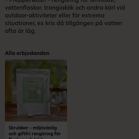
– Prepperwash – rengöring för termosar,
vattenflaskor, trangiakök och andra kärl vid
outdoor-aktiviteter eller för extrema
situationer, ex kris då tillgången på vatten
ofta är låg.
Alla erbjudanden
Skrubber – miljövänlig
och giftfri rengöring för