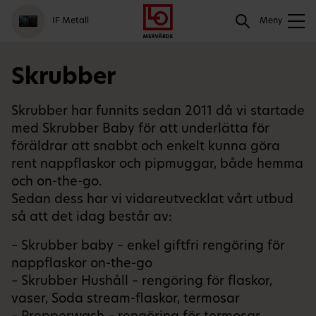
Gå
Logga
Hoppa
Sök
IF Metall
till
in
till
Meny
meny
innehåll
Sök
Skrubber
Skrubber har funnits sedan 2011 då vi startade
med Skrubber Baby för att underlätta för
föräldrar att snabbt och enkelt kunna göra
rent nappflaskor och pipmuggar, både hemma
och on-the-go.
Sedan dess har vi vidareutvecklat vårt utbud
så att det idag består av:
– Skrubber baby – enkel giftfri rengöring för
nappflaskor on-the-go
– Skrubber Hushåll – rengöring för flaskor,
vaser, Soda stream-flaskor, termosar