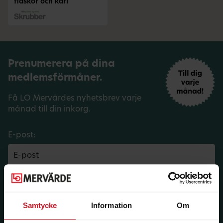
flaskor och kärl
Prenumerera på dina
medlemsförmåner.
Få LO Mervärdes nyhetsbrev varje
månad till din inkorg.
E-post:
Län:
Förbund:
Samtycke
Information
Om