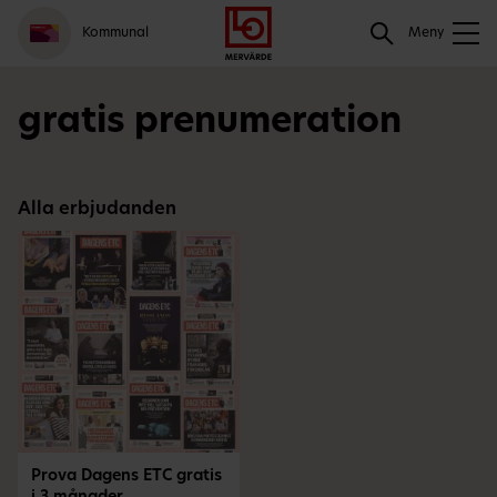
Gå
Logga
Hoppa
Sök
Kommunal
till
in
till
Meny
meny
innehåll
Sök
gratis prenumeration
Alla erbjudanden
Prova Dagens ETC gratis