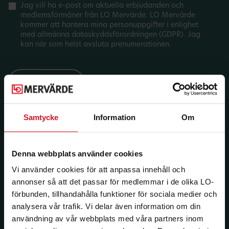
Jag vill ha e-post om aktuella erbjudanden och
medlemsförmåner från LO Mervärde. LO Mervärde
kommer att hantera mina personuppgifter i enlighet
med allmänna dataskyddsförordningen (GDPR). Jag
kan när som helst avsluta prenumerationen.
Samtycke
Information
Om
Denna webbplats använder cookies
Vi använder cookies för att anpassa innehåll och
annonser så att det passar för medlemmar i de olika LO-
förbunden, tillhandahålla funktioner för sociala medier och
analysera vår trafik. Vi delar även information om din
användning av vår webbplats med våra partners inom