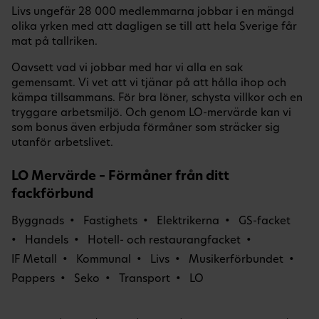
Livs ungefär 28 000 medlemmarna jobbar i en mängd
olika yrken med att dagligen se till att hela Sverige får
mat på tallriken.
Oavsett vad vi jobbar med har vi alla en sak
gemensamt. Vi vet att vi tjänar på att hålla ihop och
kämpa tillsammans. För bra löner, schysta villkor och en
tryggare arbetsmiljö. Och genom LO-mervärde kan vi
som bonus även erbjuda förmåner som sträcker sig
utanför arbetslivet.
LO Mervärde – Förmåner från ditt
fackförbund
Byggnads
Fastighets
Elektrikerna
GS-facket
Handels
Hotell- och restaurangfacket
IF Metall
Kommunal
Livs
Musikerförbundet
Pappers
Seko
Transport
LO