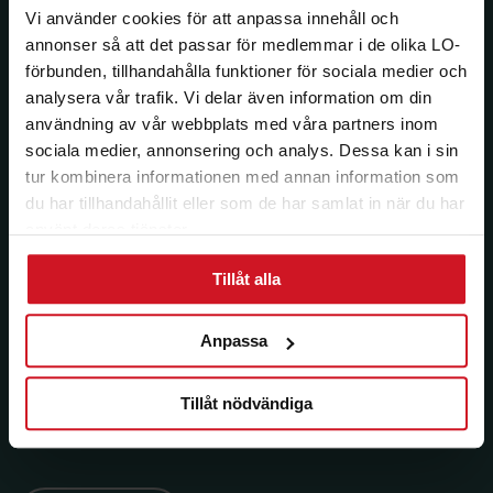
medlemsförmåner.
Vi använder cookies för att anpassa innehåll och
annonser så att det passar för medlemmar i de olika LO-
Få LO Mervärdes nyhetsbrev varje
förbunden, tillhandahålla funktioner för sociala medier och
månad till din inkorg.
analysera vår trafik. Vi delar även information om din
användning av vår webbplats med våra partners inom
E-post:
sociala medier, annonsering och analys. Dessa kan i sin
tur kombinera informationen med annan information som
du har tillhandahållit eller som de har samlat in när du har
använt deras tjänster.
Län:
Förbund:
Tillåt alla
Anpassa
Jag vill ha e-post om aktuella erbjudanden och
medlemsförmåner från LO Mervärde. LO Mervärde
kommer att hantera mina personuppgifter i enlighet
Tillåt nödvändiga
med allmänna dataskyddsförordningen (GDPR). Jag
kan när som helst avsluta prenumerationen.