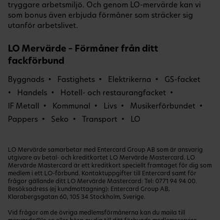
tryggare arbetsmiljö. Och genom LO-mervärde kan vi
som bonus även erbjuda förmåner som sträcker sig
utanför arbetslivet.
LO Mervärde – Förmåner från ditt
fackförbund
Byggnads
Fastighets
Elektrikerna
GS-facket
Handels
Hotell- och restaurangfacket
IF Metall
Kommunal
Livs
Musikerförbundet
Pappers
Seko
Transport
LO
LO Mervärde samarbetar med Entercard Group AB som är ansvarig
utgivare av betal- och kreditkortet LO Mervärde Mastercard. LO
Mervärde Mastercard är ett kreditkort speciellt framtaget för dig som
medlem i ett LO-förbund. Kontaktuppgifter till Entercard samt för
frågor gällande ditt LO Mervärde Mastercard: Tel:
0771 94 94 00
.
Besöksadress (ej kundmottagning): Entercard Group AB,
Klarabergsgatan 60, 105 34 Stockholm, Sverige.
Vid frågor om de övriga medlemsförmånerna kan du maila till