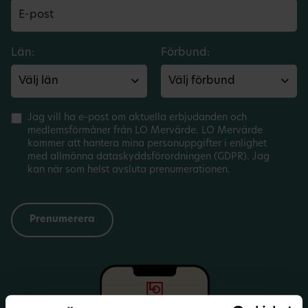
Län:
Förbund:
Jag vill ha e-post om aktuella erbjudanden och
medlemsförmåner från LO Mervärde. LO Mervärde
kommer att hantera mina personuppgifter i enlighet
med allmänna dataskyddsförordningen (GDPR). Jag
kan när som helst avsluta prenumerationen.