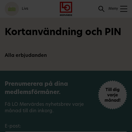
Gå
Logga
Hoppa
Sök
Livs
till
in
till
Meny
meny
innehåll
Sök
Kortanvändning och PIN
Alla erbjudanden
Prenumerera på dina
medlemsförmåner.
Få LO Mervärdes nyhetsbrev varje
månad till din inkorg.
E-post: