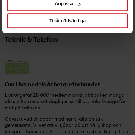
Anpassa
Hälsa & Fritid
Hem & Bil
Tillåt nödvändiga
Nöje
Semester
Teknik & Telefoni
Om Livsmedels Arbetareförbundet
Livs ungefär 28 000 medlemmarna jobbar i en mängd
olika yrken med att dagligen se till att hela Sverige får
mat på tallriken.
Oavsett vad vi jobbar med har vi alla en sak
gemensamt. Vi vet att vi tjänar på att hålla ihop och
kämpa tillsammans. För bra löner, schysta villkor och en