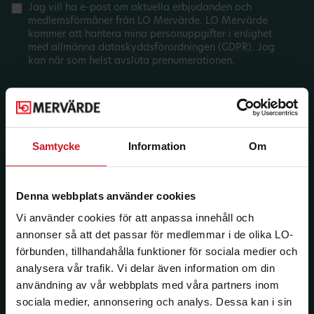
Jag vill ha e-post om aktuella erbjudanden och
medlemsförmåner från LO Mervärde. LO Mervärde
kommer att hantera mina personuppgifter i enlighet
med allmänna dataskyddsförordningen (GDPR). Jag
kan när som helst avsluta prenumerationen.
Samtycke
Information
Om
Denna webbplats använder cookies
Vi använder cookies för att anpassa innehåll och
annonser så att det passar för medlemmar i de olika LO-
förbunden, tillhandahålla funktioner för sociala medier och
analysera vår trafik. Vi delar även information om din
användning av vår webbplats med våra partners inom
sociala medier, annonsering och analys. Dessa kan i sin