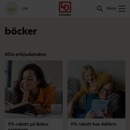
Gå
Logga
Hoppa
Sök
Livs
till
in
till
Meny
meny
innehåll
Sök
böcker
Alla erbjudanden
9% rabatt på Bokus
9% rabatt hos Adlibris