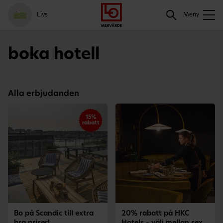
Gå
Logga
Hoppa
Sök
Livs
till
in
till
Meny
meny
innehåll
Sök
boka hotell
Alla erbjudanden
15%
rabatt
Bo på Scandic till extra
20% rabatt på HKC