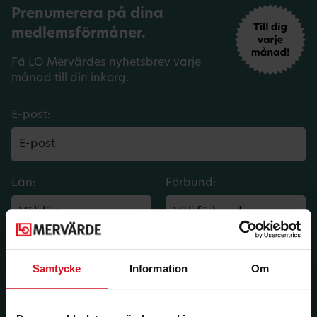
Prenumerera på dina
medlemsförmåner.
Få LO Mervärdes nyhetsbrev varje
månad till din inkorg.
E-post:
Län:
Förbund:
Jag vill ha e-post om aktuella erbjudanden och
medlemsförmåner från LO Mervärde. LO Mervärde
Samtycke
Information
Om
kommer att hantera mina personuppgifter i enlighet
med allmänna dataskyddsförordningen (GDPR). Jag
kan när som helst avsluta prenumerationen.