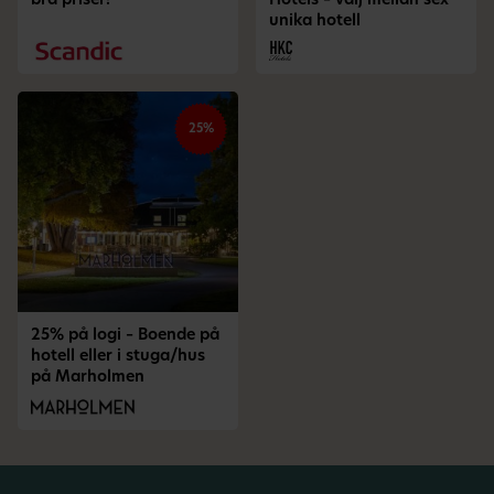
bra priser!
Hotels – välj mellan sex
unika hotell
25%
25% på logi – Boende på
hotell eller i stuga/hus
på Marholmen