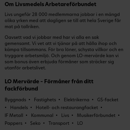
Om Livsmedels Arbetareförbundet
Livs ungefär 28 000 medlemmarna jobbar i en mängd
olika yrken med att dagligen se till att hela Sverige får
mat på tallriken.
Oavsett vad vi jobbar med har vi alla en sak
gemensamt. Vi vet att vi tjänar på att hålla ihop och
kämpa tillsammans. För bra löner, schysta villkor och en
tryggare arbetsmiljö. Och genom LO-mervärde kan vi
som bonus även erbjuda förmåner som sträcker sig
utanför arbetslivet.
LO Mervärde – Förmåner från ditt
fackförbund
Byggnads
Fastighets
Elektrikerna
GS-facket
Handels
Hotell- och restaurangfacket
IF Metall
Kommunal
Livs
Musikerförbundet
Pappers
Seko
Transport
LO