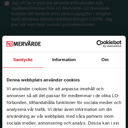
Jag vill ha e-post om aktuella erbjudanden och
medlemsförmåner från LO Mervärde. LO Mervärde
kommer att hantera mina personuppgifter i enlighet
med allmänna dataskyddsförordningen (GDPR). Jag
kan när som helst avsluta prenumerationen.
Samtycke
Information
Om
Denna webbplats använder cookies
Vi använder cookies för att anpassa innehåll och
annonser så att det passar för medlemmar i de olika LO-
förbunden, tillhandahålla funktioner för sociala medier och
analysera vår trafik. Vi delar även information om din
användning av vår webbplats med våra partners inom
sociala medier, annonsering och analys. Dessa kan i sin