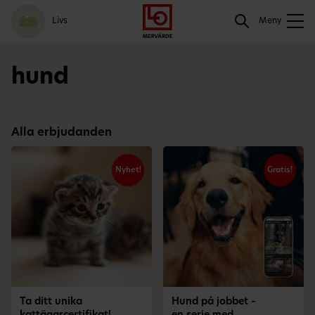
Gå
Logga
Hoppa
Sök
Livs
till
in
till
Meny
meny
innehåll
Sök
hund
Alla erbjudanden
Nyhet!
Gratis!
Ta ditt unika
Hund på jobbet –