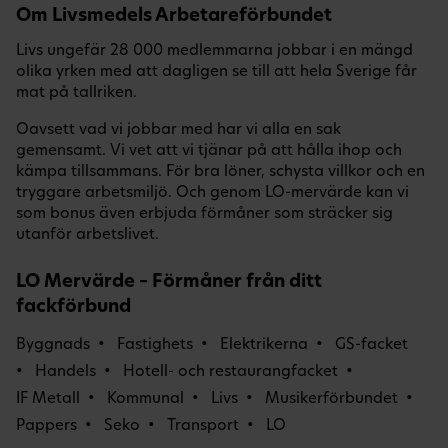
Om Livsmedels Arbetareförbundet
Livs ungefär 28 000 medlemmarna jobbar i en mängd
olika yrken med att dagligen se till att hela Sverige får
mat på tallriken.
Oavsett vad vi jobbar med har vi alla en sak
gemensamt. Vi vet att vi tjänar på att hålla ihop och
kämpa tillsammans. För bra löner, schysta villkor och en
tryggare arbetsmiljö. Och genom LO-mervärde kan vi
som bonus även erbjuda förmåner som sträcker sig
utanför arbetslivet.
LO Mervärde – Förmåner från ditt
fackförbund
Byggnads
Fastighets
Elektrikerna
GS-facket
Handels
Hotell- och restaurangfacket
IF Metall
Kommunal
Livs
Musikerförbundet
Pappers
Seko
Transport
LO