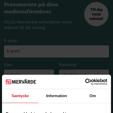
Prenumerera på dina
medlemsförmåner.
Få LO Mervärdes nyhetsbrev varje
månad till din inkorg.
E-post:
Län:
Förbund:
Jag vill ha e-post om aktuella erbjudanden och
medlemsförmåner från LO Mervärde. LO Mervärde
Samtycke
Information
Om
kommer att hantera mina personuppgifter i enlighet
med allmänna dataskyddsförordningen (GDPR). Jag
kan när som helst avsluta prenumerationen.