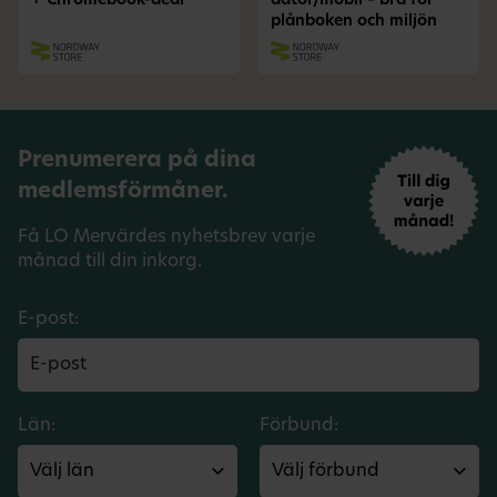
+ Chromebook-deal
dator/mobil – bra för
plånboken och miljön
Prenumerera på dina
medlemsförmåner.
Få LO Mervärdes nyhetsbrev varje
månad till din inkorg.
E-post:
Län:
Förbund: