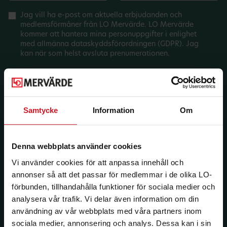
Jag vill ha e-post om aktuella erbjudanden och
medlemsförmåner från LO Mervärde. LO Mervärde
kommer att hantera mina personuppgifter i enlighet
med allmänna dataskyddsförordningen (GDPR). Jag
kan när som helst avsluta prenumerationen.
Samtycke
Information
Om
Denna webbplats använder cookies
Vi använder cookies för att anpassa innehåll och
annonser så att det passar för medlemmar i de olika LO-
förbunden, tillhandahålla funktioner för sociala medier och
analysera vår trafik. Vi delar även information om din
användning av vår webbplats med våra partners inom
sociala medier, annonsering och analys. Dessa kan i sin