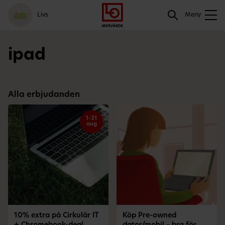
Gå
Logga
Hoppa
Sök
Livs
till
in
till
Meny
meny
innehåll
Sök
ipad
Alla erbjudanden
1-31
aug
10% extra på Cirkulär IT
Köp Pre-owned