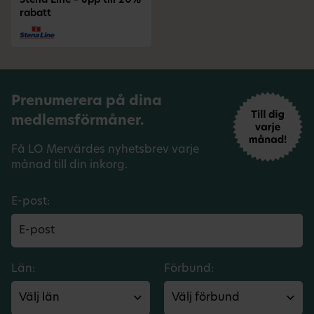
Stena Line – upp till 20%
rabatt
Prenumerera på dina
medlemsförmåner.
Få LO Mervärdes nyhetsbrev varje
månad till din inkorg.
E-post:
Län:
Förbund: