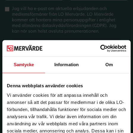
Jag vill ha e-post om aktuella erbjudanden och
medlemsförmåner från LO Mervärde. LO Mervärde
kommer att hantera mina personuppgifter i enlighet
med allmänna dataskyddsförordningen (GDPR). Jag
kan när som helst avsluta prenumerationen.
Samtycke
Information
Om
Denna webbplats använder cookies
Vi använder cookies för att anpassa innehåll och
annonser så att det passar för medlemmar i de olika LO-
förbunden, tillhandahålla funktioner för sociala medier och
analysera vår trafik. Vi delar även information om din
användning av vår webbplats med våra partners inom
sociala medier, annonsering och analys. Dessa kan i sin