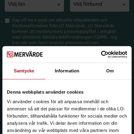
Jag vill ha e-post om aktuella erbjudanden och
medlemsförmåner från LO Mervärde. LO Mervärde
kommer att hantera mina personuppgifter i enlighet
med allmänna dataskyddsförordningen (GDPR). Jag
kan när som helst avsluta prenumerationen.
Samtycke
Information
Om
Denna webbplats använder cookies
Vi använder cookies för att anpassa innehåll och
annonser så att det passar för medlemmar i de olika LO-
förbunden, tillhandahålla funktioner för sociala medier och
analysera vår trafik. Vi delar även information om din
användning av vår webbplats med våra partners inom