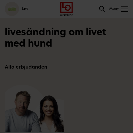
Gå
Logga
Hoppa
Sök
Livs
till
in
till
Meny
meny
innehåll
Sök
livesändning om livet
med hund
Alla erbjudanden