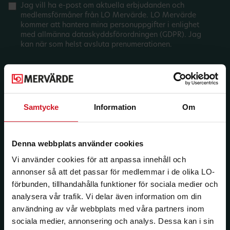
Jag vill ha e-post om aktuella erbjudanden och
medlemsförmåner från LO Mervärde. LO Mervärde
kommer att hantera mina personuppgifter i enlighet
med allmänna dataskyddsförordningen (GDPR). Jag
kan när som helst avsluta prenumerationen.
Samtycke
Information
Om
Denna webbplats använder cookies
Vi använder cookies för att anpassa innehåll och
annonser så att det passar för medlemmar i de olika LO-
förbunden, tillhandahålla funktioner för sociala medier och
analysera vår trafik. Vi delar även information om din
användning av vår webbplats med våra partners inom
sociala medier, annonsering och analys. Dessa kan i sin