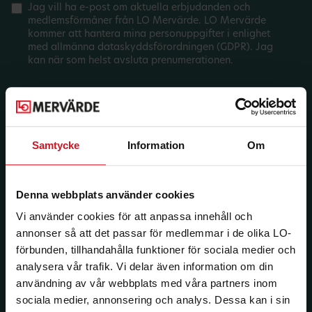
Jag vill ha e-post om aktuella erbjudanden och
medlemsförmåner från LO Mervärde. LO Mervärde
kommer att hantera mina personuppgifter i enlighet
med allmänna dataskyddsförordningen (GDPR). Jag
kan när som helst avsluta prenumerationen.
Samtycke
Information
Om
Denna webbplats använder cookies
Vi använder cookies för att anpassa innehåll och
annonser så att det passar för medlemmar i de olika LO-
förbunden, tillhandahålla funktioner för sociala medier och
analysera vår trafik. Vi delar även information om din
användning av vår webbplats med våra partners inom
sociala medier, annonsering och analys. Dessa kan i sin