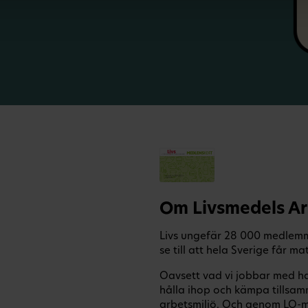
Om Livsmedels A
Livs ungefär 28 000 medlemm
se till att hela Sverige får mat
Oavsett vad vi jobbar med har
hålla ihop och kämpa tillsamm
arbetsmiljö. Och genom LO-m