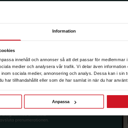
Information
korg.
cookies
anpassa innehåll och annonser så att det passar för medlemmar i
 sociala medier och analysera vår trafik. Vi delar även informatio
inom sociala medier, annonsering och analys. Dessa kan i sin 
har tillhandahållit eller som de har samlat in när du har använt 
Anpassa
sförmåner från LO Mervärde.
i enlighet med allmänna
avsluta prenumerationen.