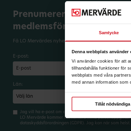
Prenumerera på dina
medlemsförmåner.
Samtycke
Få LO Mervärdes nyhetsbrev varje månad till din in
Denna webbplats använder 
E-post:
Vi använder cookies för att 
tillhandahålla funktioner för
webbplats med våra partners 
med annan information som du 
Län:
Förbund:
Tillåt nödvändiga
Jag vill ha e-post om aktuella erbjudanden och medlem
LO Mervärde kommer att hantera mina personuppgifter 
dataskyddsförordningen (GDPR). Jag kan när som helst 