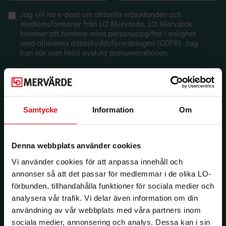
Jag vill ha e-post om aktuella erbjudanden och
medlemsförmåner från LO Mervärde. LO Mervärde
kommer att hantera mina personuppgifter i enlighet
med allmänna dataskyddsförordningen (GDPR). Jag
kan när som helst avsluta prenumerationen.
Samtycke
Information
Om
Denna webbplats använder cookies
Vi använder cookies för att anpassa innehåll och
annonser så att det passar för medlemmar i de olika LO-
förbunden, tillhandahålla funktioner för sociala medier och
analysera vår trafik. Vi delar även information om din
användning av vår webbplats med våra partners inom
sociala medier, annonsering och analys. Dessa kan i sin