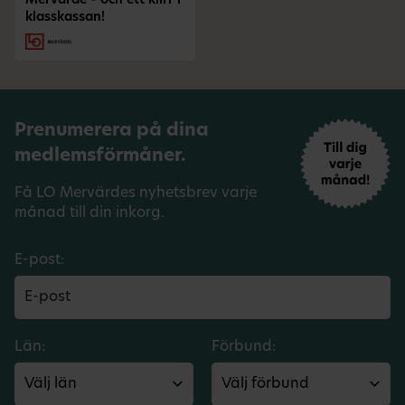
Mervärde – och ett klirr i
klasskassan!
Prenumerera på dina
medlemsförmåner.
Få LO Mervärdes nyhetsbrev varje
månad till din inkorg.
E-post:
Län:
Förbund: