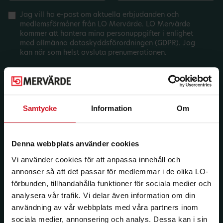
Jag vill ha e-post om aktuella erbjudanden och
medlemsförmåner från LO Mervärde. LO Mervärde
kommer att hantera mina personuppgifter i enlighet
med allmänna dataskyddsförordningen (GDPR). Jag
kan när som helst avsluta prenumerationen.
Samtycke
Information
Om
Denna webbplats använder cookies
Vi använder cookies för att anpassa innehåll och
annonser så att det passar för medlemmar i de olika LO-
förbunden, tillhandahålla funktioner för sociala medier och
analysera vår trafik. Vi delar även information om din
användning av vår webbplats med våra partners inom
sociala medier, annonsering och analys. Dessa kan i sin