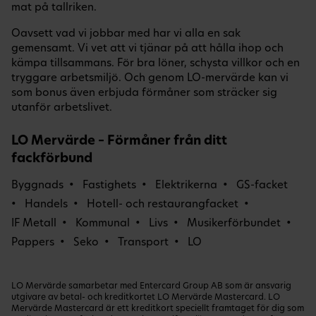
mat på tallriken.
Oavsett vad vi jobbar med har vi alla en sak
gemensamt. Vi vet att vi tjänar på att hålla ihop och
kämpa tillsammans. För bra löner, schysta villkor och en
tryggare arbetsmiljö. Och genom LO-mervärde kan vi
som bonus även erbjuda förmåner som sträcker sig
utanför arbetslivet.
LO Mervärde – Förmåner från ditt
fackförbund
Byggnads
Fastighets
Elektrikerna
GS-facket
Handels
Hotell- och restaurangfacket
IF Metall
Kommunal
Livs
Musikerförbundet
Pappers
Seko
Transport
LO
LO Mervärde samarbetar med Entercard Group AB som är ansvarig
utgivare av betal- och kreditkortet LO Mervärde Mastercard. LO
Mervärde Mastercard är ett kreditkort speciellt framtaget för dig som