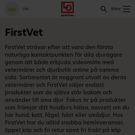
Gå
Logga
Hoppa
Sök
Livs
till
in
till
Meny
meny
innehåll
Sök
FirstVet
FirstVet strävar efter att vara den första
naturliga kontaktpunkten för alla djurägare
genom att både erbjuda videomöte med
veterinärer och djurbutik online på samma
sida. Sortimentet är noggrant utvalt av deras
veterinärer och FirstVet säljer endast
produkter som de själva står bakom och
använder till sina djur. Fokus är på produkter
som främjar ditt husdjurs hälsa, oavsett om du
har hund, katt, fågel, häst eller smådjur. Hos
FirstVet har du alltid snabba hemleveranser,
öppet köp och fri retur samt fri frakt på köp