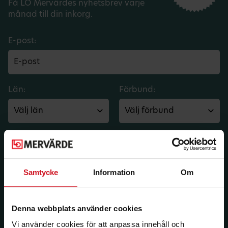
Få LO Mervärdes nyhetsbrev varje
månad till din inkorg.
E-post:
Län:
Förbund:
Jag vill ha e-post om aktuella erbjudanden och
medlemsförmåner från LO Mervärde. LO Mervärde
kommer att hantera mina personuppgifter i enlighet
med allmänna dataskyddsförordningen (GDPR). Jag
Samtycke
Information
Om
kan när som helst avsluta prenumerationen.
Denna webbplats använder cookies
Vi använder cookies för att anpassa innehåll och