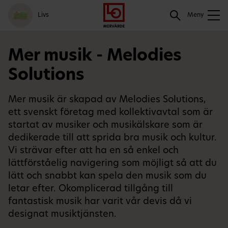
Gå
Logga
Hoppa
Sök
Livs
till
in
till
Meny
meny
innehåll
Sök
Mer musik - Melodies
Solutions
Mer musik är skapad av Melodies Solutions,
ett svenskt företag med kollektivavtal som är
startat av musiker och musikälskare som är
dedikerade till att sprida bra musik och kultur.
Vi strävar efter att ha en så enkel och
lättförståelig navigering som möjligt så att du
lätt och snabbt kan spela den musik som du
letar efter. Okomplicerad tillgång till
fantastisk musik har varit vår devis då vi
designat musiktjänsten.