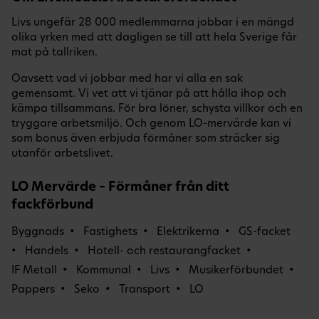
Livs ungefär 28 000 medlemmarna jobbar i en mängd
olika yrken med att dagligen se till att hela Sverige får
mat på tallriken.
Oavsett vad vi jobbar med har vi alla en sak
gemensamt. Vi vet att vi tjänar på att hålla ihop och
kämpa tillsammans. För bra löner, schysta villkor och en
tryggare arbetsmiljö. Och genom LO-mervärde kan vi
som bonus även erbjuda förmåner som sträcker sig
utanför arbetslivet.
LO Mervärde – Förmåner från ditt
fackförbund
Byggnads
Fastighets
Elektrikerna
GS-facket
Handels
Hotell- och restaurangfacket
IF Metall
Kommunal
Livs
Musikerförbundet
Pappers
Seko
Transport
LO