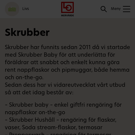
Gå
Logga
Hoppa
Sök
Livs
till
in
till
Meny
meny
innehåll
Sök
Skrubber
Skrubber har funnits sedan 2011 då vi startade
med Skrubber Baby för att underlätta för
föräldrar att snabbt och enkelt kunna göra
rent nappflaskor och pipmuggar, både hemma
och on-the-go.
Sedan dess har vi vidareutvecklat vårt utbud
så att det idag består av:
– Skrubber baby – enkel giftfri rengöring för
nappflaskor on-the-go
– Skrubber Hushåll – rengöring för flaskor,
vaser, Soda stream-flaskor, termosar