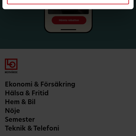
Ekonomi & Försäkring
Hälsa & Fritid
Hem & Bil
Nöje
Semester
Teknik & Telefoni