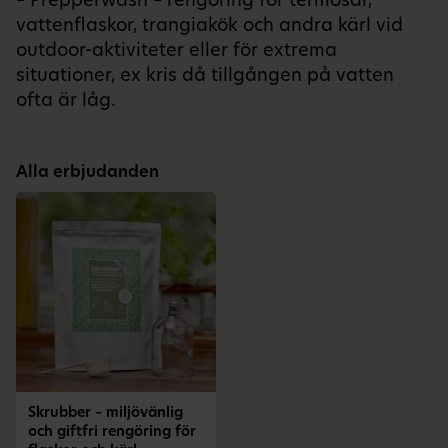
– Prepperwash – rengöring för termosar,
vattenflaskor, trangiakök och andra kärl vid
outdoor-aktiviteter eller för extrema
situationer, ex kris då tillgången på vatten
ofta är låg.
Alla erbjudanden
Skrubber – miljövänlig
och giftfri rengöring för