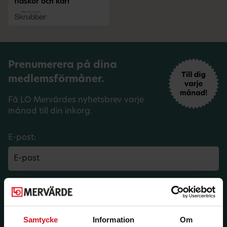
flaskor och kärl
Prenumerera på dina
medlemsförmåner.
Få LO Mervärdes nyhetsbrev varje
månad till din inkorg.
E-post:
Län:
Förbund:
Samtycke
Information
Om