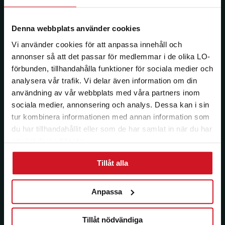
Jag vill ha e-post om aktuella erbjudanden och
medlemsförmåner från LO Mervärde. LO Mervärde
kommer att hantera mina personuppgifter i enlighet
Denna webbplats använder cookies
med allmänna dataskyddsförordningen (GDPR). Jag
Vi använder cookies för att anpassa innehåll och
kan när som helst avsluta prenumerationen.
annonser så att det passar för medlemmar i de olika LO-
förbunden, tillhandahålla funktioner för sociala medier och
analysera vår trafik. Vi delar även information om din
användning av vår webbplats med våra partners inom
sociala medier, annonsering och analys. Dessa kan i sin
tur kombinera informationen med annan information som
du har tillhandahållit eller som de har samlat in när du har
använt deras tjänster.
Tillåt alla
Anpassa
Tillåt nödvändiga