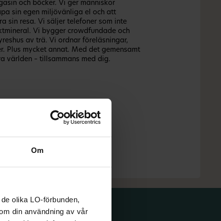
gasin och böcker. Vi ger människor
apa sin egen miljövänliga el och att
 sin resa. Vi säljer telefoner som inte
iktmineral. Vi bygger crowdfundade och
yreshus av trä. Vi ordnar föreläsningar,
er. Plus mycket annat. Med det gemensamt
dra världen – tillsammans med dig.
Om
 de olika LO-förbunden,
n om din användning av vår