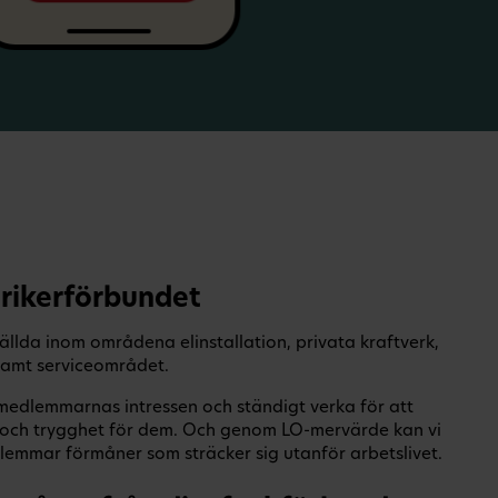
rikerförbundet
ällda inom områdena elinstallation, privata kraftverk,
 samt serviceområdet.
a medlemmarnas intressen och ständigt verka för att
er och trygghet för dem. Och genom LO-mervärde kan vi
emmar förmåner som sträcker sig utanför arbetslivet.