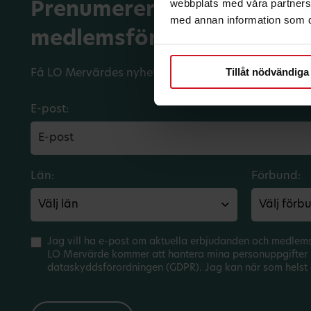
webbplats med våra partners 
Prenumerera på dina
med annan information som du 
medlemsförmåner.
Tillåt nödvändiga
Få LO Mervärdes nyhetsbrev varje månad till din in
E-post:
Län:
Förbund:
Jag vill ha e-post om aktuella erbjudanden och medlem
LO Mervärde kommer att hantera mina personuppgifter 
dataskyddsförordningen (GDPR). Jag kan när som helst 