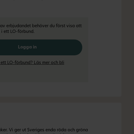
l av erbjudandet behöver du först visa att
i ett LO-förbund.
Logga in
 ett LO-förbund? Läs mer och bli
er. Vi ger ut Sveriges enda röda och gröna