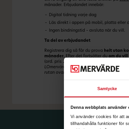
månader. Erbjudandet innebär:
Digital tidning varje dag
Läs direkt i appen på mobil, platta eller 
Ingen bindningstid – avsluta när du vill.
Ta del av erbjudandet
Registrera dig så får du prova
helt utan ko
månader.
Efter det fortsätter du
om du vill
(ord. pris 299 kr f o m 1/1 2026) mån.
Logga
LOmervärde.se och klicka på knappen som bl
rutan ovan för att ta del av erbjudandet.
Samtycke
Denna webbplats använder 
Vi använder cookies för att 
tillhandahålla funktioner för