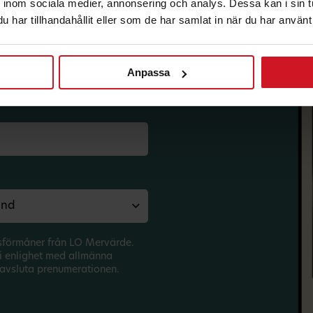
inom sociala medier, annonsering och analys. Dessa kan i sin 
har tillhandahållit eller som de har samlat in när du har använt 
Anpassa
korg.
sförmåner från LO Mervärde.
i enlighet med allmänna
avsluta prenumerationen.