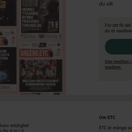
du vill.
För att få de
du är medlem 
Inte medlem i
medlem.
Om ETC
usiv möjlighet
ETC är många sak
e
för 0 kr i 3