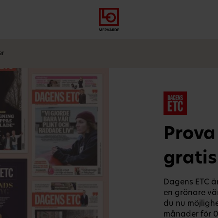
Gå
Logga
Hoppa
till
in
till
meny
innehåll
er
Prova
grati
Dagens ETC är
en grönare vä
du nu möjlighet
månader för 0 