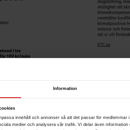
dagstidning, ma
möjlighet att sk
klimatkompensera
innehåller konfl
dator
klimatpositiva h
mässor och fest
att vi vill förän
ETC.se
stnad i tre
 för 199 kr/mån
 in på
ir synlig i
Information
cookies
anpassa innehåll och annonser så att det passar för medlemmar i
 sociala medier och analysera vår trafik. Vi delar även informatio