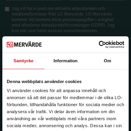
Jag vill ha e-post om aktuella erbjudanden och
medlemsförmåner från LO Mervärde. LO Mervärde
kommer att hantera mina personuppgifter i enlighet
med allmänna dataskyddsförordningen (GDPR). Jag
kan när som helst avsluta prenumerationen.
Samtycke
Information
Om
Denna webbplats använder cookies
Vi använder cookies för att anpassa innehåll och
annonser så att det passar för medlemmar i de olika LO-
förbunden, tillhandahålla funktioner för sociala medier och
analysera vår trafik. Vi delar även information om din
användning av vår webbplats med våra partners inom
sociala medier, annonsering och analys. Dessa kan i sin