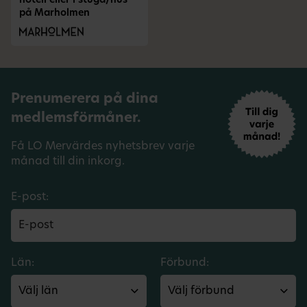
hotell eller i stuga/hus
på Marholmen
Prenumerera på dina
medlemsförmåner.
Få LO Mervärdes nyhetsbrev varje
månad till din inkorg.
E-post:
Län:
Förbund: