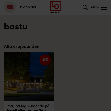
Gå
Logga
Hoppa
Sök
Elektrikerna
till
in
till
Meny
meny
innehåll
Sök
bastu
Alla erbjudanden
25%
25% på logi – Boende på