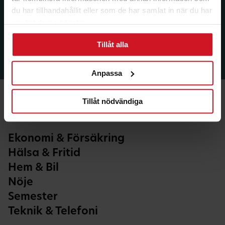
du har tillhandahållit eller som de har samlat in när du har
använt deras tjänster.
Tillåt alla
Anpassa
Tillåt nödvändiga
Ekonomi & Försäkring
Hälsa & Fritid
Hem & Bil
Nöje
Semester
Teknik & Telefoni