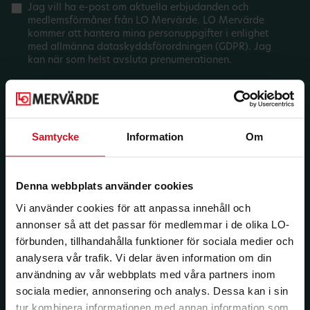
Jag vill ha e-post om aktuella erbjudanden och
medlemsförmåner från LO Mervärde. LO Mervärde
kommer att hantera mina personuppgifter i enlighet
med allmänna dataskyddsförordningen (GDPR). Jag
kan när som helst avsluta prenumerationen.
Samtycke
Information
Om
Denna webbplats använder cookies
Vi använder cookies för att anpassa innehåll och
annonser så att det passar för medlemmar i de olika LO-
förbunden, tillhandahålla funktioner för sociala medier och
analysera vår trafik. Vi delar även information om din
användning av vår webbplats med våra partners inom
sociala medier, annonsering och analys. Dessa kan i sin
tur kombinera informationen med annan information som