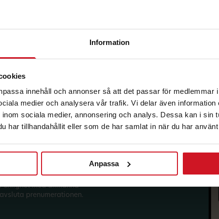
Information
korg.
cookies
anpassa innehåll och annonser så att det passar för medlemmar i
 sociala medier och analysera vår trafik. Vi delar även informatio
inom sociala medier, annonsering och analys. Dessa kan i sin 
har tillhandahållit eller som de har samlat in när du har använt 
Anpassa
sförmåner från LO Mervärde.
i enlighet med allmänna
avsluta prenumerationen.