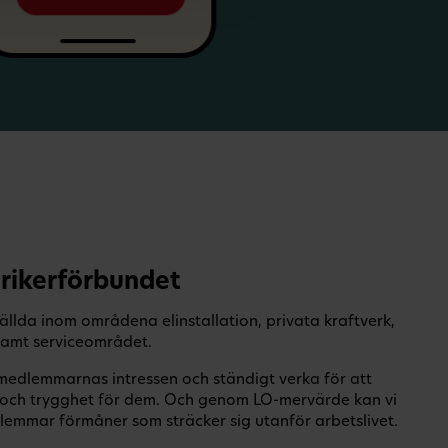
rikerförbundet
ällda inom områdena elinstallation, privata kraftverk,
 samt serviceområdet.
a medlemmarnas intressen och ständigt verka för att
er och trygghet för dem. Och genom LO-mervärde kan vi
emmar förmåner som sträcker sig utanför arbetslivet.