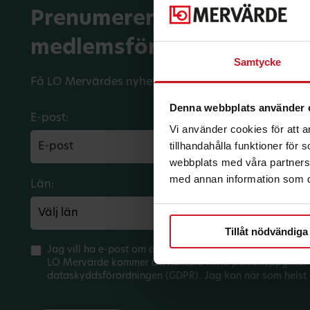
Prenumerera på dina
medlemsförmåner.
Samtycke
Få LO Mervärdes nyhetsbrev varje månad till din in
Denna webbplats använder 
E-post:
Vi använder cookies för att 
tillhandahålla funktioner för
webbplats med våra partners 
med annan information som du 
Län:
Förbund:
Tillåt nödvändiga
Jag vill ha e-post om aktuella erbjudanden och medlem
LO Mervärde kommer att hantera mina personuppgifter 
dataskyddsförordningen (GDPR). Jag kan när som helst 