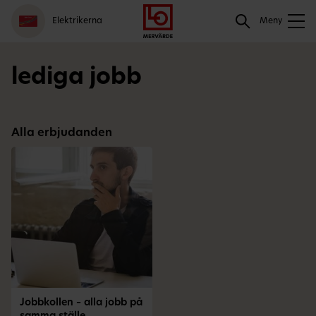
Gå
Logga
Hoppa
Sök
Elektrikerna
till
in
till
Meny
meny
innehåll
Sök
lediga jobb
Alla erbjudanden
Jobbkollen – alla jobb på