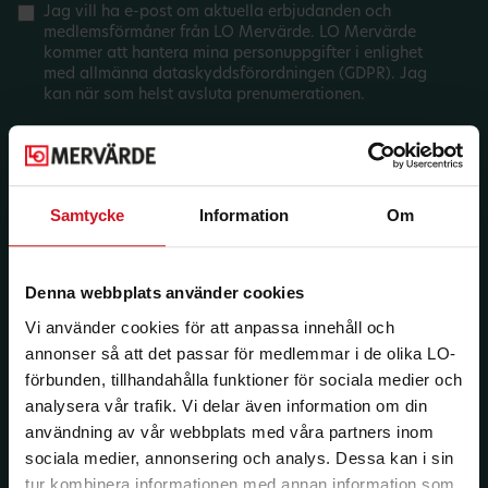
Jag vill ha e-post om aktuella erbjudanden och
medlemsförmåner från LO Mervärde. LO Mervärde
kommer att hantera mina personuppgifter i enlighet
med allmänna dataskyddsförordningen (GDPR). Jag
kan när som helst avsluta prenumerationen.
Samtycke
Information
Om
Denna webbplats använder cookies
Vi använder cookies för att anpassa innehåll och
annonser så att det passar för medlemmar i de olika LO-
förbunden, tillhandahålla funktioner för sociala medier och
analysera vår trafik. Vi delar även information om din
användning av vår webbplats med våra partners inom
sociala medier, annonsering och analys. Dessa kan i sin
tur kombinera informationen med annan information som