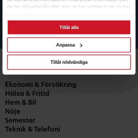
du har tillhandahållit eller som de har samlat in när du har
använt deras tjänster.
Tillåt alla
Anpassa
Tillåt nödvändiga
Ekonomi & Försäkring
Hälsa & Fritid
Hem & Bil
Nöje
Semester
Teknik & Telefoni