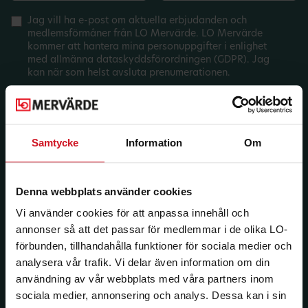
Jag vill ha e-post om aktuella erbjudanden och
medlemsförmåner från LO Mervärde. LO Mervärde
kommer att hantera mina personuppgifter i enlighet
med allmänna dataskyddsförordningen (GDPR). Jag
kan när som helst avsluta prenumerationen.
Samtycke
Information
Om
Denna webbplats använder cookies
Vi använder cookies för att anpassa innehåll och
annonser så att det passar för medlemmar i de olika LO-
förbunden, tillhandahålla funktioner för sociala medier och
analysera vår trafik. Vi delar även information om din
användning av vår webbplats med våra partners inom
sociala medier, annonsering och analys. Dessa kan i sin