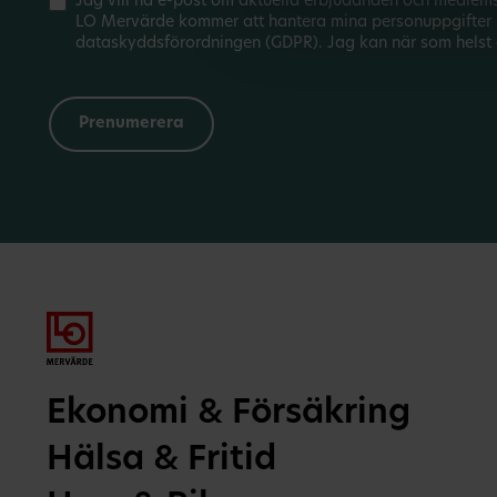
Jag vill ha e-post om aktuella erbjudanden och medlem
LO Mervärde kommer att hantera mina personuppgifter 
dataskyddsförordningen (GDPR). Jag kan när som helst 
Ekonomi & Försäkring
Hälsa & Fritid