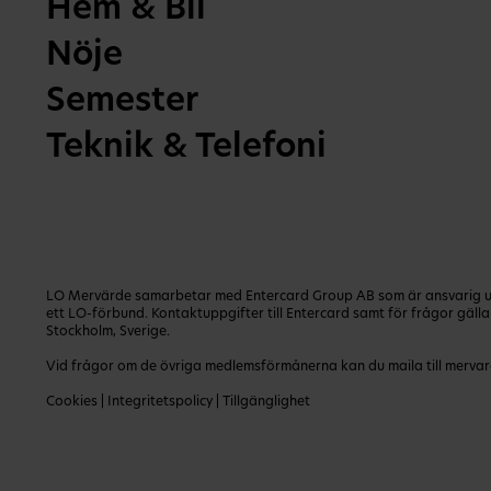
Hem & Bil
Nöje
Semester
Teknik & Telefoni
LO Mervärde samarbetar med Entercard Group AB som är ansvarig utg
ett LO-förbund. Kontaktuppgifter till Entercard samt för frågor gäl
Stockholm, Sverige.
Vid frågor om de övriga medlemsförmånerna kan du maila till
mervar
Cookies
|
Integritetspolicy
|
Tillgänglighet