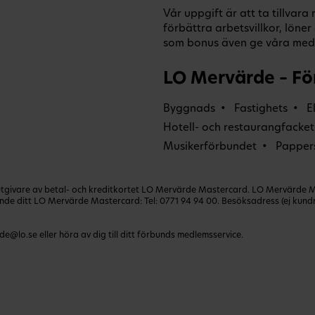
Vår uppgift är att ta tillvar
förbättra arbetsvillkor, lön
som bonus även ge våra medl
LO Mervärde – Fö
Byggnads
Fastighets
E
Hotell- och restaurangfacket
Musikerförbundet
Papper
ivare av betal- och kreditkortet LO Mervärde Mastercard. LO Mervärde Mast
lande ditt LO Mervärde Mastercard: Tel:
0771 94 94 00
. Besöksadress (ej kun
de@lo.se
eller höra av dig till ditt förbunds medlemsservice.