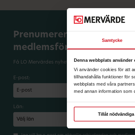
Prenumerera på dina
Samtycke
medlemsförmåner.
Denna webbplats använder 
Få LO Mervärdes nyhetsbrev varje månad till din in
Vi använder cookies för att 
tillhandahålla funktioner för
E-post:
webbplats med våra partners 
med annan information som du 
Län:
Förbund:
Tillåt nödvändiga