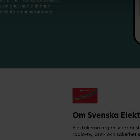
sförmåner från LO Mervärde.
i enlighet med allmänna
avsluta prenumerationen.
Om Svenska Elekt
Elektrikerna organiserar anst
radio-tv, larm- och säkerhet