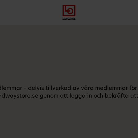
Gå
Logga
Hoppa
till
in
till
meny
innehåll
edlemmar – delvis tillverkad av våra medlemmar fö
ordwaystore.se genom att logga in och bekräfta at