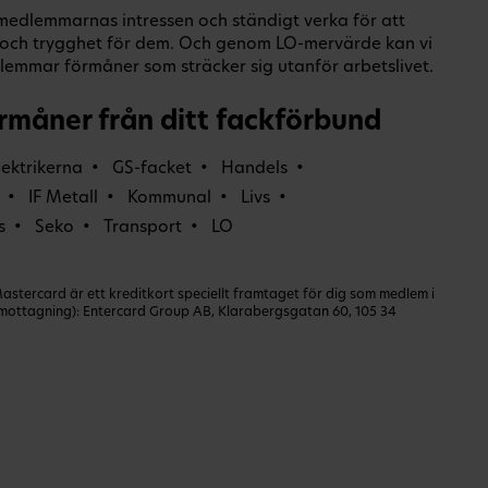
a medlemmarnas intressen och ständigt verka för att
er och trygghet för dem. Och genom LO-mervärde kan vi
emmar förmåner som sträcker sig utanför arbetslivet.
rmåner från ditt fackförbund
lektrikerna
GS-facket
Handels
IF Metall
Kommunal
Livs
s
Seko
Transport
LO
ercard är ett kreditkort speciellt framtaget för dig som medlem i
dmottagning): Entercard Group AB, Klarabergsgatan 60, 105 34