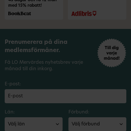
45 dagar och få 12 mån
med 15% rabatt!
Prenumerera på dina
medlemsförmåner.
Få LO Mervärdes nyhetsbrev varje
månad till din inkorg.
E-post:
Län:
Förbund: