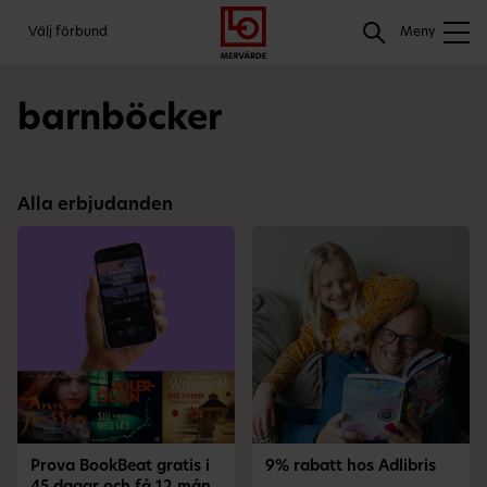
Gå
Logga
Hoppa
Sök
Välj förbund
till
in
till
Meny
meny
innehåll
Sök
barnböcker
Alla erbjudanden
Prova BookBeat gratis i
9% rabatt hos Adlibris