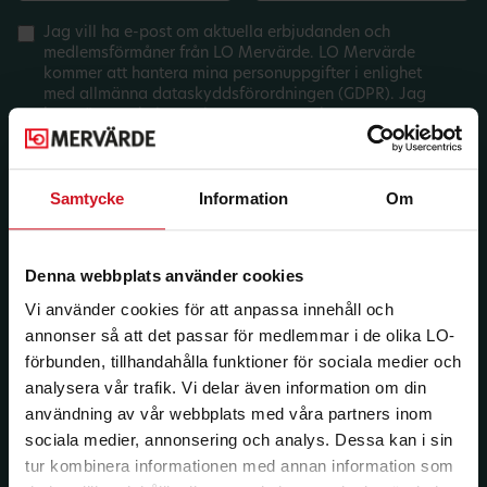
Jag vill ha e-post om aktuella erbjudanden och
medlemsförmåner från LO Mervärde. LO Mervärde
kommer att hantera mina personuppgifter i enlighet
med allmänna dataskyddsförordningen (GDPR). Jag
kan när som helst avsluta prenumerationen.
Samtycke
Information
Om
Denna webbplats använder cookies
Vi använder cookies för att anpassa innehåll och
annonser så att det passar för medlemmar i de olika LO-
förbunden, tillhandahålla funktioner för sociala medier och
analysera vår trafik. Vi delar även information om din
användning av vår webbplats med våra partners inom
sociala medier, annonsering och analys. Dessa kan i sin
tur kombinera informationen med annan information som