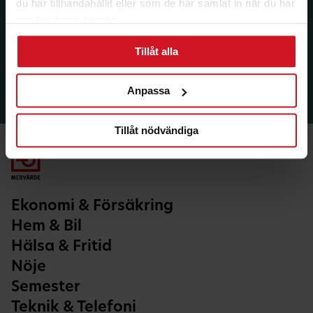
du har tillhandahållit eller som de har samlat in när du har
använt deras tjänster.
Tillåt alla
Anpassa
Tillåt nödvändiga
Ekonomi & Försäkring
Hem & Bil
Hälsa & Fritid
Nöje
Semester
Teknik & Telefoni