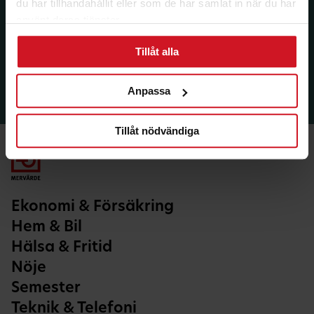
du har tillhandahållit eller som de har samlat in när du har
använt deras tjänster.
Tillåt alla
Anpassa
Tillåt nödvändiga
Ekonomi & Försäkring
Hem & Bil
Hälsa & Fritid
Nöje
Semester
Teknik & Telefoni