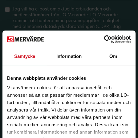
Jag vill ha e-post om aktuella erbjudanden och
medlemsförmåner från LO Mervärde. LO Mervärde
kommer att hantera mina personuppgifter i enlighet
med allmänna dataskyddsförordningen (GDPR). Jag
kan när som helst avsluta prenumerationen.
Samtycke
Information
Om
Denna webbplats använder cookies
Vi använder cookies för att anpassa innehåll och
annonser så att det passar för medlemmar i de olika LO-
förbunden, tillhandahålla funktioner för sociala medier och
analysera vår trafik. Vi delar även information om din
användning av vår webbplats med våra partners inom
sociala medier, annonsering och analys. Dessa kan i sin
tur kombinera informationen med annan information som