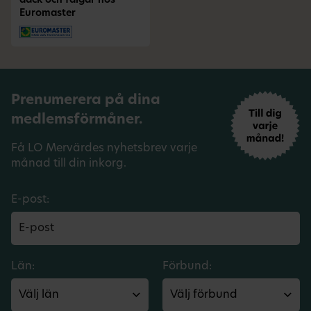
däck och fälgar hos
Euromaster
Prenumerera på dina
medlemsförmåner.
Få LO Mervärdes nyhetsbrev varje
månad till din inkorg.
E-post:
Län:
Förbund: