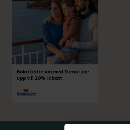
Boka båtresan med Stena Line –
upp till 20% rabatt