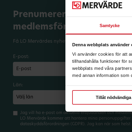
Prenumerera på dina
medlemsförmåner.
Samtycke
Få LO Mervärdes nyhetsbrev varje månad till din in
Denna webbplats använder 
Vi använder cookies för att 
E-post:
tillhandahålla funktioner för
webbplats med våra partners 
med annan information som du 
Län:
Förbund:
Tillåt nödvändiga
Jag vill ha e-post om aktuella erbjudanden och medlem
LO Mervärde kommer att hantera mina personuppgifter 
dataskyddsförordningen (GDPR). Jag kan när som helst 