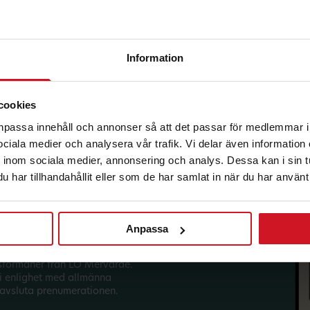
Information
korg.
cookies
anpassa innehåll och annonser så att det passar för medlemmar i
 sociala medier och analysera vår trafik. Vi delar även informatio
inom sociala medier, annonsering och analys. Dessa kan i sin 
har tillhandahållit eller som de har samlat in när du har använt 
Anpassa
sförmåner från LO Mervärde.
i enlighet med allmänna
avsluta prenumerationen.