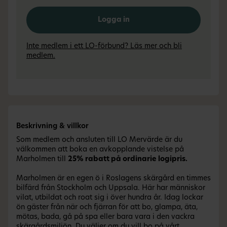
Logga in
Inte medlem i ett LO-förbund? Läs mer och bli
medlem.
Beskrivning & villkor
Som medlem och ansluten till LO Mervärde är du
välkommen att boka en avkopplande vistelse på
Marholmen till
25% rabatt på ordinarie logipris.
Marholmen är en egen ö i Roslagens skärgård en timmes
bilfärd från Stockholm och Uppsala. Här har människor
vilat, utbildat och roat sig i över hundra år. Idag lockar
ön gäster från när och fjärran för att bo, glampa, äta,
mötas, bada, gå på spa eller bara vara i den vackra
skärgårdsmiljön. Du väljer om du vill bo på vårt