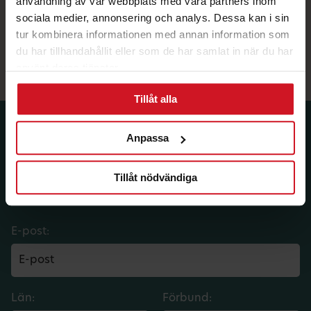
användning av vår webbplats med våra partners inom
arbetarrörelsen och Hjalmar Branting är med vid
sociala medier, annonsering och analys. Dessa kan i sin
invigningen 1914.
tur kombinera informationen med annan information som
marholmen.se
du har tillhandahållit eller som de har samlat in när du har
använt deras tjänster.
Tillåt alla
Prenumerera på dina
Anpassa
medlemsförmåner.
Tillåt nödvändiga
Få LO Mervärdes nyhetsbrev varje
månad till din inkorg.
E-post:
Län:
Förbund: