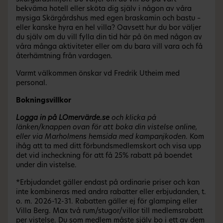
bekväma hotell eller sköta dig själv i någon av våra
mysiga Skärgårdshus med egen braskamin och bastu –
eller kanske hyra en hel villa? Oavsett hur du bor väljer
du själv om du vill fylla din tid här på ön med någon av
våra många aktiviteter eller om du bara vill vara och få
återhämtning från vardagen.
Varmt välkommen önskar vd Fredrik Utheim med
personal.
Bokningsvillkor
Logga in på LOmervärde.se
och klicka på
länken/knappen ovan för att boka din vistelse online,
eller via Marholmens hemsida med kampanjkoden
. Kom
ihåg att ta med ditt förbundsmedlemskort och visa upp
det vid incheckning för att få 25% rabatt på boendet
under din vistelse.
*Erbjudandet gäller endast på ordinarie priser och kan
inte kombineras med andra rabatter eller erbjudanden, t.
o. m. 2026-12-31. Rabatten gäller ej för glamping eller
Villa Berg. Max två rum/stugor/villor till medlemsrabatt
per vistelse. Du som medlem måste själv bo i ett av dem