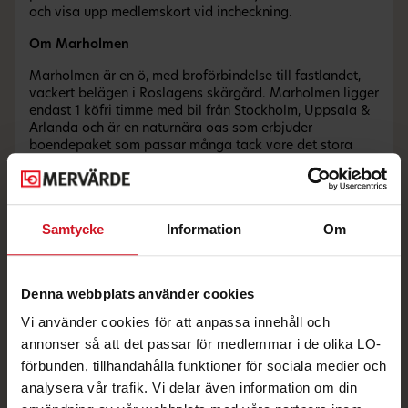
och visa upp medlemskort vid incheckning.
Om Marholmen
Marholmen är en ö, med broförbindelse till fastlandet,
vackert belägen i Roslagens skärgård. Marholmen ligger
endast 1 köfri timme med bil från Stockholm, Uppsala &
Arlanda och är en naturnära oas som erbjuder
boendepaket som passar många tack vare det stora
utbudet av olika stugor/hus/hotell och aktiviteter som
erbjuds över hela året.
Historien om Marholmen
Samtycke
Information
Om
Marholmen är sedan 1900-talets början en plats där
människor vilar, bildar och roar sig. 1900 köper
grosshandlare Nils Berg från Stockholm, Marholmen och
bosätter sig där om somrarna tillsammans med hustrun
Denna webbplats använder cookies
Hanna. 1913 donerar Nils och Hanna Berg en del av
Marholmen samt en summa pengar till
Vi använder cookies för att anpassa innehåll och
Landsorganisationen (LO) för att ge arbetarhustrur och
annonser så att det passar för medlemmar i de olika LO-
arbeterskor möjlighet till vila. Grosshandlarvillan blir
förbunden, tillhandahålla funktioner för sociala medier och
vilohem och 1915 öppnas också det nybyggda
Semesterhemmet för män med familjer som idag kallas
analysera vår trafik. Vi delar även information om din
Villa Berg. Donationen är en stor händelse för