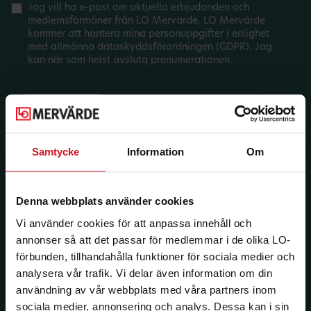
Jag vill ha e-post om aktuella erbjudanden och
medlemsförmåner från LO Mervärde. LO Mervärde
kommer att hantera mina personuppgifter i enlighet
med allmänna dataskyddsförordningen (GDPR). Jag
kan när som helst avsluta prenumerationen.
Samtycke
Information
Om
Denna webbplats använder cookies
Vi använder cookies för att anpassa innehåll och
annonser så att det passar för medlemmar i de olika LO-
förbunden, tillhandahålla funktioner för sociala medier och
analysera vår trafik. Vi delar även information om din
användning av vår webbplats med våra partners inom
sociala medier, annonsering och analys. Dessa kan i sin