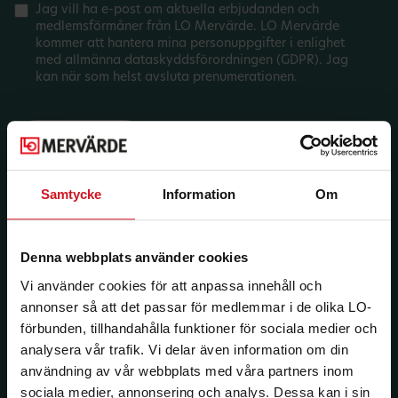
Jag vill ha e-post om aktuella erbjudanden och
medlemsförmåner från LO Mervärde. LO Mervärde
kommer att hantera mina personuppgifter i enlighet
med allmänna dataskyddsförordningen (GDPR). Jag
kan när som helst avsluta prenumerationen.
Samtycke
Information
Om
Denna webbplats använder cookies
Vi använder cookies för att anpassa innehåll och
annonser så att det passar för medlemmar i de olika LO-
förbunden, tillhandahålla funktioner för sociala medier och
analysera vår trafik. Vi delar även information om din
användning av vår webbplats med våra partners inom
sociala medier, annonsering och analys. Dessa kan i sin